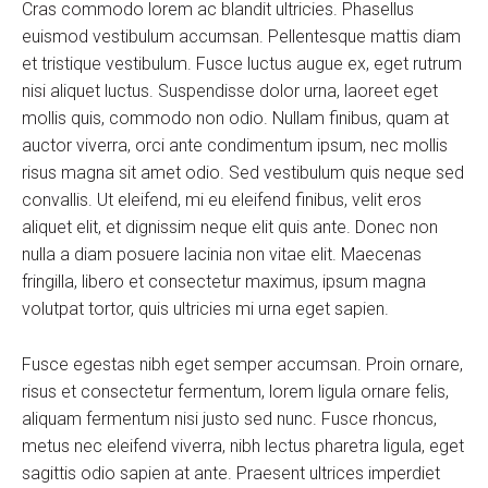
Cras commodo lorem ac blandit ultricies. Phasellus
euismod vestibulum accumsan. Pellentesque mattis diam
et tristique vestibulum. Fusce luctus augue ex, eget rutrum
nisi aliquet luctus. Suspendisse dolor urna, laoreet eget
mollis quis, commodo non odio. Nullam finibus, quam at
auctor viverra, orci ante condimentum ipsum, nec mollis
risus magna sit amet odio. Sed vestibulum quis neque sed
convallis. Ut eleifend, mi eu eleifend finibus, velit eros
aliquet elit, et dignissim neque elit quis ante. Donec non
nulla a diam posuere lacinia non vitae elit. Maecenas
fringilla, libero et consectetur maximus, ipsum magna
volutpat tortor, quis ultricies mi urna eget sapien.
Fusce egestas nibh eget semper accumsan. Proin ornare,
risus et consectetur fermentum, lorem ligula ornare felis,
aliquam fermentum nisi justo sed nunc. Fusce rhoncus,
metus nec eleifend viverra, nibh lectus pharetra ligula, eget
sagittis odio sapien at ante. Praesent ultrices imperdiet