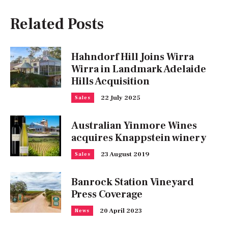
Related Posts
Hahndorf Hill Joins Wirra
Wirra in Landmark Adelaide
Hills Acquisition
22 July 2025
Sales
Australian Yinmore Wines
acquires Knappstein winery
23 August 2019
Sales
Banrock Station Vineyard
Press Coverage
20 April 2023
News