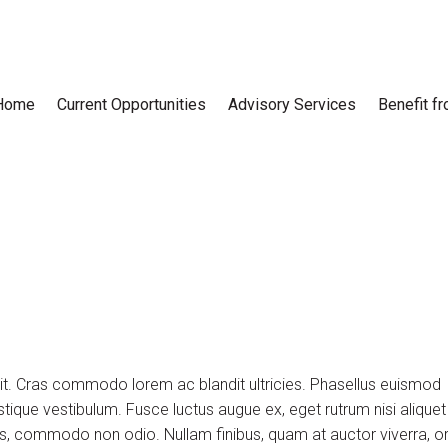
Home
Current Opportunities
Advisory Services
Benefit f
lit. Cras commodo lorem ac blandit ultricies. Phasellus euismod
tique vestibulum. Fusce luctus augue ex, eget rutrum nisi aliquet
uis, commodo non odio. Nullam finibus, quam at auctor viverra, or