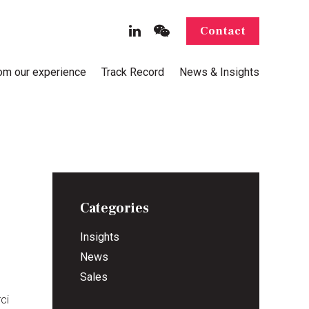
Contact
rom our experience
Track Record
News & Insights
Categories
Insights
News
Sales
ci