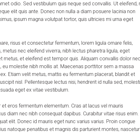
et odio. Sed vestibulum quis neque sed convallis. Ut eleifend, 
m neque elit quis ante. Donec non nulla a diam posuere lacinia non
aximus, ipsum magna volutpat tortor, quis ultricies mi urna eget
, risus et consectetur fermentum, lorem ligula ornare felis,
metus nec eleifend viverra, nibh lectus pharetra ligula, eget
et metus, et eleifend est tempor quis. Aliquam convallis dolor ne
us, eu molestie nibh mollis at. Maecenas porttitor sem a massa
 ex. Etiam velit metus, mattis eu fermentum placerat, blandit et
scipit nisl. Pellentesque lectus nisi, hendrerit id nulla sed, molest
alesuada eget ex vitae vestibulum.
r et eros fermentum elementum. Cras at lacus vel mauris
cus diam nec nibh consequat dapibus. Curabitur vitae risus enim.
quat elit. Donec id mauris eget nunc varius varius. Proin congue
arius natoque penatibus et magnis dis parturient montes, nascetur