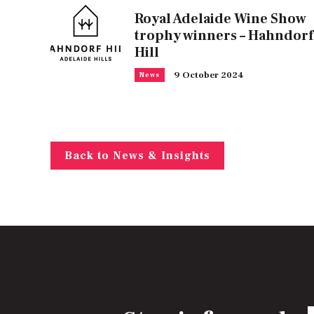
Royal Adelaide Wine Show
trophy winners – Hahndorf
Hill
9 October 2024
News
Back to News & Insights
E