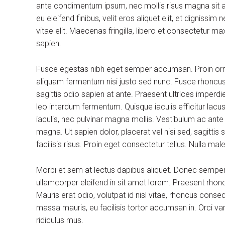
ante condimentum ipsum, nec mollis risus magna sit am
eu eleifend finibus, velit eros aliquet elit, et dignissi
vitae elit. Maecenas fringilla, libero et consectetur m
sapien.
Fusce egestas nibh eget semper accumsan. Proin ornare
aliquam fermentum nisi justo sed nunc. Fusce rhoncus, 
sagittis odio sapien at ante. Praesent ultrices imperdi
leo interdum fermentum. Quisque iaculis efficitur lac
iaculis, nec pulvinar magna mollis. Vestibulum ac ante
magna. Ut sapien dolor, placerat vel nisi sed, sagittis su
facilisis risus. Proin eget consectetur tellus. Nulla m
Morbi et sem at lectus dapibus aliquet. Donec sempe
ullamcorper eleifend in sit amet lorem. Praesent rhon
Mauris erat odio, volutpat id nisl vitae, rhoncus conse
massa mauris, eu facilisis tortor accumsan in. Orci v
ridiculus mus.