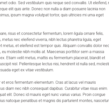
et odio. Sed vestibulum quis neque sed convallis. Ut eleifend, 
m neque elit quis ante. Donec non nulla a diam posuere lacinia non
aximus, ipsum magna volutpat tortor, quis ultricies mi urna eget
, risus et consectetur fermentum, lorem ligula ornare felis,
metus nec eleifend viverra, nibh lectus pharetra ligula, eget
et metus, et eleifend est tempor quis. Aliquam convallis dolor ne
us, eu molestie nibh mollis at. Maecenas porttitor sem a massa
 ex. Etiam velit metus, mattis eu fermentum placerat, blandit et
scipit nisl. Pellentesque lectus nisi, hendrerit id nulla sed, molest
alesuada eget ex vitae vestibulum.
r et eros fermentum elementum. Cras at lacus vel mauris
cus diam nec nibh consequat dapibus. Curabitur vitae risus enim.
quat elit. Donec id mauris eget nunc varius varius. Proin congue
arius natoque penatibus et magnis dis parturient montes, nascetur