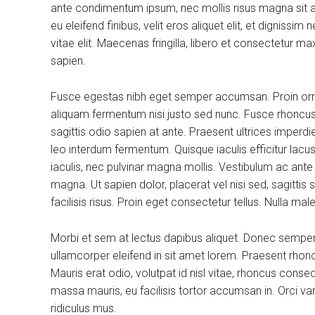
ante condimentum ipsum, nec mollis risus magna sit am
eu eleifend finibus, velit eros aliquet elit, et dignissi
vitae elit. Maecenas fringilla, libero et consectetur m
sapien.
Fusce egestas nibh eget semper accumsan. Proin ornare
aliquam fermentum nisi justo sed nunc. Fusce rhoncus, 
sagittis odio sapien at ante. Praesent ultrices imperdi
leo interdum fermentum. Quisque iaculis efficitur lac
iaculis, nec pulvinar magna mollis. Vestibulum ac ante
magna. Ut sapien dolor, placerat vel nisi sed, sagittis su
facilisis risus. Proin eget consectetur tellus. Nulla m
Morbi et sem at lectus dapibus aliquet. Donec sempe
ullamcorper eleifend in sit amet lorem. Praesent rhon
Mauris erat odio, volutpat id nisl vitae, rhoncus conse
massa mauris, eu facilisis tortor accumsan in. Orci v
ridiculus mus.