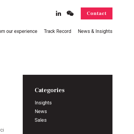
Contact
rom our experience
Track Record
News & Insights
Categories
Insights
News
Sales
ci