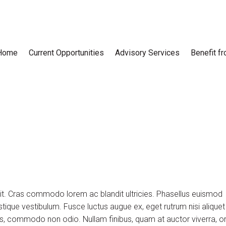
Home
Current Opportunities
Advisory Services
Benefit f
lit. Cras commodo lorem ac blandit ultricies. Phasellus euismod
tique vestibulum. Fusce luctus augue ex, eget rutrum nisi aliquet
uis, commodo non odio. Nullam finibus, quam at auctor viverra, or