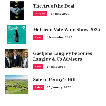
The Art of the Deal
27 June 2024
Insights
McLaren Vale Wine Show 2025
6 November 2025
News
Gaetjens Langley becomes
Langley & Co Advisors
27 June 2018
News
Sale of Penny’s Hill
25 January 2022
Sales