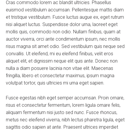
Cras commodo lorem ac blandit ultricies. Phasellus
euismod vestibulum accumsan. Pellentesque mattis diam
et tristique vestibulum. Fusce luctus augue ex, eget rutrum
nisi aliquet luctus. Suspendisse dolor urna, laoreet eget
mollis quis, commodo non odio. Nullam finibus, quam at
auctor viverra, orci ante condimentum ipsum, nec mollis
risus magna sit amet odio. Sed vestibulum quis neque sed
convallis. Ut eleifend, mi eu eleifend finibus, velit eros
aliquet elit, et dignissim neque elit quis ante. Donec non
nulla a diam posuere lacinia non vitae elit. Maecenas
fringilla, libero et consectetur maximus, ipsum magna
volutpat tortor, quis ultricies mi urna eget sapien.
Fusce egestas nibh eget semper accumsan. Proin ornare,
risus et consectetur fermentum, lorem ligula ornare felis,
aliquam fermentum nisi justo sed nunc. Fusce rhoncus,
metus nec eleifend viverra, nibh lectus pharetra ligula, eget
sagittis odio sapien at ante. Praesent ultrices imperdiet