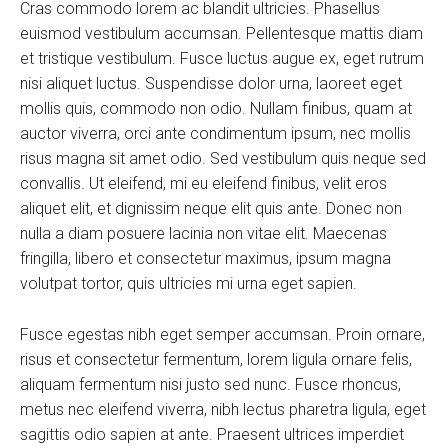
Cras commodo lorem ac blandit ultricies. Phasellus
euismod vestibulum accumsan. Pellentesque mattis diam
et tristique vestibulum. Fusce luctus augue ex, eget rutrum
nisi aliquet luctus. Suspendisse dolor urna, laoreet eget
mollis quis, commodo non odio. Nullam finibus, quam at
auctor viverra, orci ante condimentum ipsum, nec mollis
risus magna sit amet odio. Sed vestibulum quis neque sed
convallis. Ut eleifend, mi eu eleifend finibus, velit eros
aliquet elit, et dignissim neque elit quis ante. Donec non
nulla a diam posuere lacinia non vitae elit. Maecenas
fringilla, libero et consectetur maximus, ipsum magna
volutpat tortor, quis ultricies mi urna eget sapien.
Fusce egestas nibh eget semper accumsan. Proin ornare,
risus et consectetur fermentum, lorem ligula ornare felis,
aliquam fermentum nisi justo sed nunc. Fusce rhoncus,
metus nec eleifend viverra, nibh lectus pharetra ligula, eget
sagittis odio sapien at ante. Praesent ultrices imperdiet