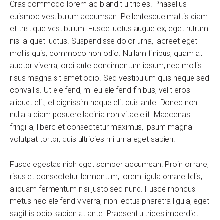
Cras commodo lorem ac blandit ultricies. Phasellus
euismod vestibulum accumsan. Pellentesque mattis diam
et tristique vestibulum. Fusce luctus augue ex, eget rutrum
nisi aliquet luctus. Suspendisse dolor urna, laoreet eget
mollis quis, commodo non odio. Nullam finibus, quam at
auctor viverra, orci ante condimentum ipsum, nec mollis
risus magna sit amet odio. Sed vestibulum quis neque sed
convallis. Ut eleifend, mi eu eleifend finibus, velit eros
aliquet elit, et dignissim neque elit quis ante. Donec non
nulla a diam posuere lacinia non vitae elit. Maecenas
fringilla, libero et consectetur maximus, ipsum magna
volutpat tortor, quis ultricies mi urna eget sapien.
Fusce egestas nibh eget semper accumsan. Proin ornare,
risus et consectetur fermentum, lorem ligula ornare felis,
aliquam fermentum nisi justo sed nunc. Fusce rhoncus,
metus nec eleifend viverra, nibh lectus pharetra ligula, eget
sagittis odio sapien at ante. Praesent ultrices imperdiet