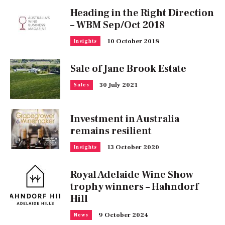
Heading in the Right Direction
– WBM Sep/Oct 2018
10 October 2018
Insights
Sale of Jane Brook Estate
30 July 2021
Sales
Investment in Australia
remains resilient
13 October 2020
Insights
Royal Adelaide Wine Show
trophy winners – Hahndorf
Hill
9 October 2024
News