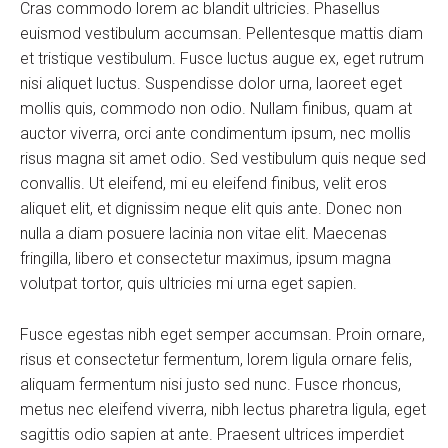
Cras commodo lorem ac blandit ultricies. Phasellus
euismod vestibulum accumsan. Pellentesque mattis diam
et tristique vestibulum. Fusce luctus augue ex, eget rutrum
nisi aliquet luctus. Suspendisse dolor urna, laoreet eget
mollis quis, commodo non odio. Nullam finibus, quam at
auctor viverra, orci ante condimentum ipsum, nec mollis
risus magna sit amet odio. Sed vestibulum quis neque sed
convallis. Ut eleifend, mi eu eleifend finibus, velit eros
aliquet elit, et dignissim neque elit quis ante. Donec non
nulla a diam posuere lacinia non vitae elit. Maecenas
fringilla, libero et consectetur maximus, ipsum magna
volutpat tortor, quis ultricies mi urna eget sapien.
Fusce egestas nibh eget semper accumsan. Proin ornare,
risus et consectetur fermentum, lorem ligula ornare felis,
aliquam fermentum nisi justo sed nunc. Fusce rhoncus,
metus nec eleifend viverra, nibh lectus pharetra ligula, eget
sagittis odio sapien at ante. Praesent ultrices imperdiet