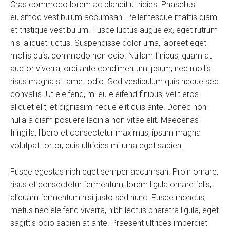
Cras commodo lorem ac blandit ultricies. Phasellus
euismod vestibulum accumsan. Pellentesque mattis diam
et tristique vestibulum. Fusce luctus augue ex, eget rutrum
nisi aliquet luctus. Suspendisse dolor urna, laoreet eget
mollis quis, commodo non odio. Nullam finibus, quam at
auctor viverra, orci ante condimentum ipsum, nec mollis
risus magna sit amet odio. Sed vestibulum quis neque sed
convallis. Ut eleifend, mi eu eleifend finibus, velit eros
aliquet elit, et dignissim neque elit quis ante. Donec non
nulla a diam posuere lacinia non vitae elit. Maecenas
fringilla, libero et consectetur maximus, ipsum magna
volutpat tortor, quis ultricies mi urna eget sapien.
Fusce egestas nibh eget semper accumsan. Proin ornare,
risus et consectetur fermentum, lorem ligula ornare felis,
aliquam fermentum nisi justo sed nunc. Fusce rhoncus,
metus nec eleifend viverra, nibh lectus pharetra ligula, eget
sagittis odio sapien at ante. Praesent ultrices imperdiet