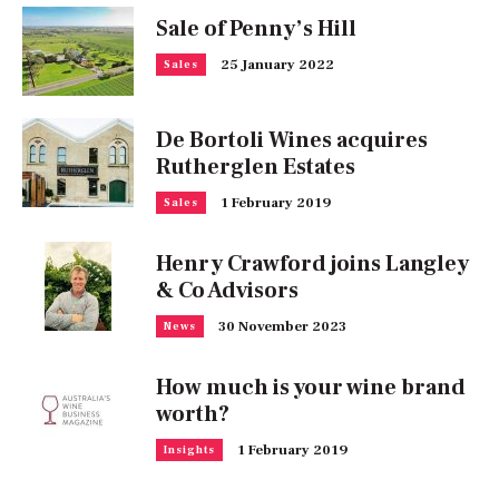
Sale of Penny’s Hill
25 January 2022
Sales
De Bortoli Wines acquires
Rutherglen Estates
1 February 2019
Sales
Henry Crawford joins Langley
& Co Advisors
30 November 2023
News
How much is your wine brand
worth?
1 February 2019
Insights