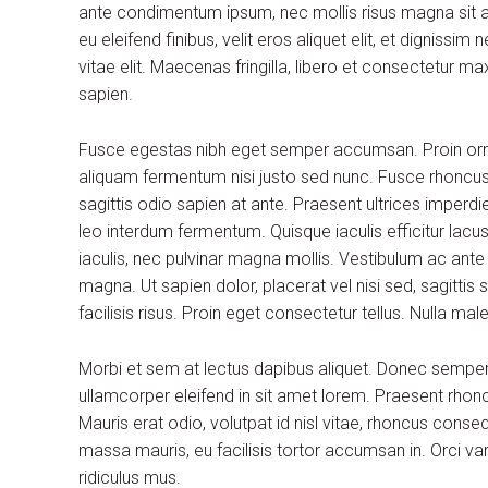
ante condimentum ipsum, nec mollis risus magna sit am
eu eleifend finibus, velit eros aliquet elit, et dignissi
vitae elit. Maecenas fringilla, libero et consectetur m
sapien.
Fusce egestas nibh eget semper accumsan. Proin ornare
aliquam fermentum nisi justo sed nunc. Fusce rhoncus, 
sagittis odio sapien at ante. Praesent ultrices imperdi
leo interdum fermentum. Quisque iaculis efficitur lac
iaculis, nec pulvinar magna mollis. Vestibulum ac ante
magna. Ut sapien dolor, placerat vel nisi sed, sagittis su
facilisis risus. Proin eget consectetur tellus. Nulla m
Morbi et sem at lectus dapibus aliquet. Donec sempe
ullamcorper eleifend in sit amet lorem. Praesent rhon
Mauris erat odio, volutpat id nisl vitae, rhoncus conse
massa mauris, eu facilisis tortor accumsan in. Orci v
ridiculus mus.