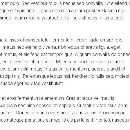
et odio. Sed vestibulum quis neque sed convallis. Ut eleifend, 
m neque elit quis ante. Donec non nulla a diam posuere lacinia non
aximus, ipsum magna volutpat tortor, quis ultricies mi urna eget
, risus et consectetur fermentum, lorem ligula ornare felis,
metus nec eleifend viverra, nibh lectus pharetra ligula, eget
et metus, et eleifend est tempor quis. Aliquam convallis dolor ne
us, eu molestie nibh mollis at. Maecenas porttitor sem a massa
 ex. Etiam velit metus, mattis eu fermentum placerat, blandit et
scipit nisl. Pellentesque lectus nisi, hendrerit id nulla sed, molest
alesuada eget ex vitae vestibulum.
r et eros fermentum elementum. Cras at lacus vel mauris
cus diam nec nibh consequat dapibus. Curabitur vitae risus enim.
quat elit. Donec id mauris eget nunc varius varius. Proin congue
arius natoque penatibus et magnis dis parturient montes, nascetur