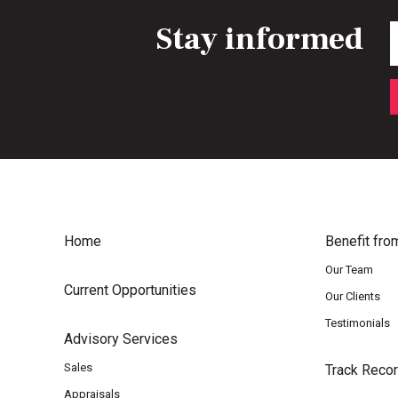
Stay informed
E
Home
Benefit fro
Our Team
Current Opportunities
Our Clients
Testimonials
Advisory Services
Sales
Track Reco
Appraisals