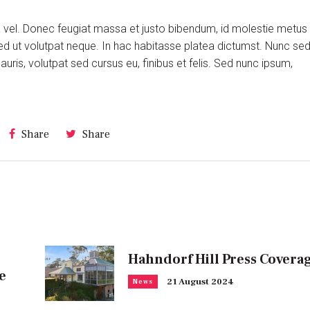
ra vel. Donec feugiat massa et justo bibendum, id molestie metus
ed ut volutpat neque. In hac habitasse platea dictumst. Nunc se
is, volutpat sed cursus eu, finibus et felis. Sed nunc ipsum,
Share
Share
Hahndorf Hill Press Covera
e
21 August 2024
News