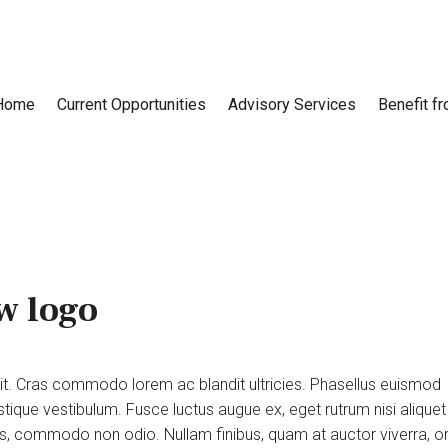
Home
Current Opportunities
Advisory Services
Benefit f
w logo
lit. Cras commodo lorem ac blandit ultricies. Phasellus euismod
tique vestibulum. Fusce luctus augue ex, eget rutrum nisi aliquet
uis, commodo non odio. Nullam finibus, quam at auctor viverra, or