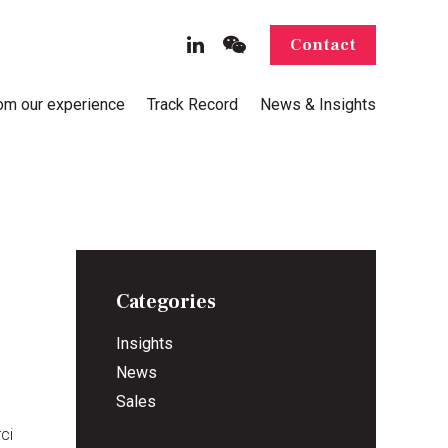
Contact
rom our experience
Track Record
News & Insights
Categories
Insights
News
Sales
ci