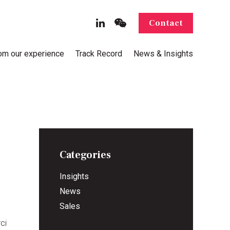
Contact
rom our experience
Track Record
News & Insights
Categories
Insights
News
Sales
ci