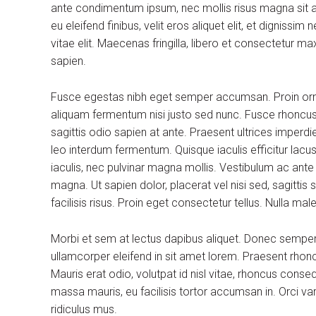
ante condimentum ipsum, nec mollis risus magna sit am
eu eleifend finibus, velit eros aliquet elit, et dignissi
vitae elit. Maecenas fringilla, libero et consectetur m
sapien.
Fusce egestas nibh eget semper accumsan. Proin ornare
aliquam fermentum nisi justo sed nunc. Fusce rhoncus, 
sagittis odio sapien at ante. Praesent ultrices imperdi
leo interdum fermentum. Quisque iaculis efficitur lac
iaculis, nec pulvinar magna mollis. Vestibulum ac ante
magna. Ut sapien dolor, placerat vel nisi sed, sagittis su
facilisis risus. Proin eget consectetur tellus. Nulla m
Morbi et sem at lectus dapibus aliquet. Donec sempe
ullamcorper eleifend in sit amet lorem. Praesent rhon
Mauris erat odio, volutpat id nisl vitae, rhoncus conse
massa mauris, eu facilisis tortor accumsan in. Orci v
ridiculus mus.