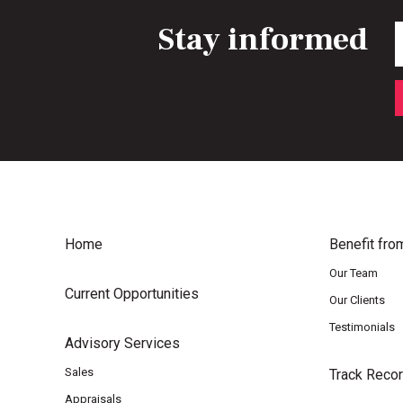
Stay informed
E
Home
Benefit fro
Our Team
Current Opportunities
Our Clients
Testimonials
Advisory Services
Sales
Track Reco
Appraisals