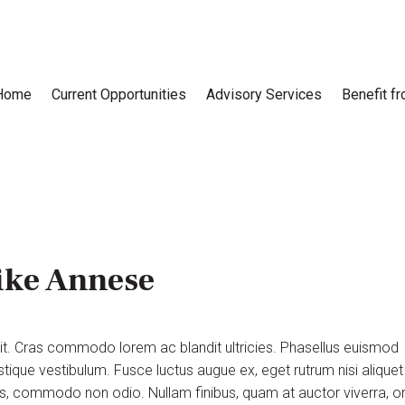
Home
Current Opportunities
Advisory Services
Benefit f
ike Annese
lit. Cras commodo lorem ac blandit ultricies. Phasellus euismod
tique vestibulum. Fusce luctus augue ex, eget rutrum nisi aliquet
uis, commodo non odio. Nullam finibus, quam at auctor viverra, or