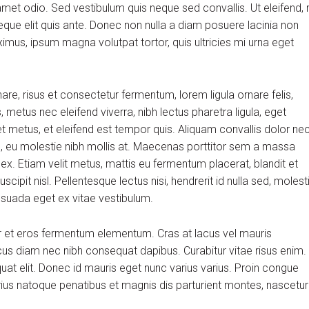
et odio. Sed vestibulum quis neque sed convallis. Ut eleifend, 
m neque elit quis ante. Donec non nulla a diam posuere lacinia non
aximus, ipsum magna volutpat tortor, quis ultricies mi urna eget
, risus et consectetur fermentum, lorem ligula ornare felis,
metus nec eleifend viverra, nibh lectus pharetra ligula, eget
et metus, et eleifend est tempor quis. Aliquam convallis dolor ne
us, eu molestie nibh mollis at. Maecenas porttitor sem a massa
 ex. Etiam velit metus, mattis eu fermentum placerat, blandit et
scipit nisl. Pellentesque lectus nisi, hendrerit id nulla sed, molest
alesuada eget ex vitae vestibulum.
r et eros fermentum elementum. Cras at lacus vel mauris
cus diam nec nibh consequat dapibus. Curabitur vitae risus enim.
quat elit. Donec id mauris eget nunc varius varius. Proin congue
arius natoque penatibus et magnis dis parturient montes, nascetur