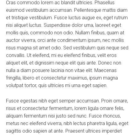
Cras commodo lorem ac blandit ultricies. Phasellus
euismod vestibulum accumsan. Pellentesque mattis diam
et tristique vestibulum. Fusce luctus augue ex, eget rutrum
nisi aliquet luctus. Suspendisse dolor urna, laoreet eget
mollis quis, commodo non odio. Nullam finibus, quam at
auctor viverra, orci ante condimentum ipsum, nec mollis
risus magna sit amet odio. Sed vestibulum quis neque sed
convallis. Ut eleifend, mi eu eleifend finibus, velit eros
aliquet elit, et dignissim neque elit quis ante. Donec non
nulla a diam posuere lacinia non vitae elit. Maecenas
fringilla, libero et consectetur maximus, ipsum magna
volutpat tortor, quis ultricies mi urna eget sapien.
Fusce egestas nibh eget semper accumsan. Proin ornare,
risus et consectetur fermentum, lorem ligula ornare felis,
aliquam fermentum nisi justo sed nunc. Fusce rhoncus,
metus nec eleifend viverra, nibh lectus pharetra ligula, eget
sagittis odio sapien at ante. Praesent ultrices imperdiet