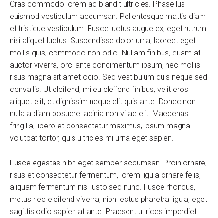
Cras commodo lorem ac blandit ultricies. Phasellus
euismod vestibulum accumsan. Pellentesque mattis diam
et tristique vestibulum. Fusce luctus augue ex, eget rutrum
nisi aliquet luctus. Suspendisse dolor urna, laoreet eget
mollis quis, commodo non odio. Nullam finibus, quam at
auctor viverra, orci ante condimentum ipsum, nec mollis
risus magna sit amet odio. Sed vestibulum quis neque sed
convallis. Ut eleifend, mi eu eleifend finibus, velit eros
aliquet elit, et dignissim neque elit quis ante. Donec non
nulla a diam posuere lacinia non vitae elit. Maecenas
fringilla, libero et consectetur maximus, ipsum magna
volutpat tortor, quis ultricies mi urna eget sapien.
Fusce egestas nibh eget semper accumsan. Proin ornare,
risus et consectetur fermentum, lorem ligula ornare felis,
aliquam fermentum nisi justo sed nunc. Fusce rhoncus,
metus nec eleifend viverra, nibh lectus pharetra ligula, eget
sagittis odio sapien at ante. Praesent ultrices imperdiet