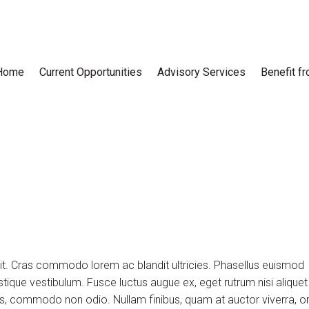
Home
Current Opportunities
Advisory Services
Benefit f
lit. Cras commodo lorem ac blandit ultricies. Phasellus euismod
tique vestibulum. Fusce luctus augue ex, eget rutrum nisi aliquet
uis, commodo non odio. Nullam finibus, quam at auctor viverra, or