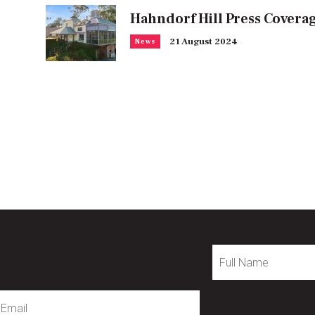
Hahndorf Hill Press Covera
21 August 2024
News
Full
Name
mail