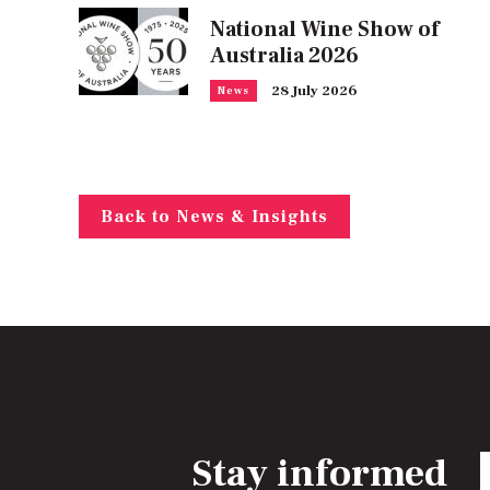
National Wine Show of
Australia 2026
28 July 2026
News
Back to News & Insights
Stay informed
E