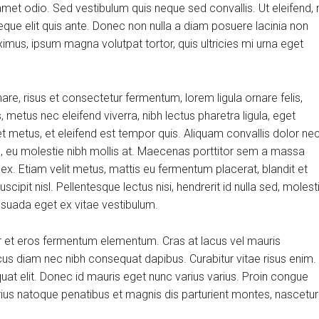
et odio. Sed vestibulum quis neque sed convallis. Ut eleifend, 
m neque elit quis ante. Donec non nulla a diam posuere lacinia non
aximus, ipsum magna volutpat tortor, quis ultricies mi urna eget
, risus et consectetur fermentum, lorem ligula ornare felis,
metus nec eleifend viverra, nibh lectus pharetra ligula, eget
et metus, et eleifend est tempor quis. Aliquam convallis dolor ne
us, eu molestie nibh mollis at. Maecenas porttitor sem a massa
 ex. Etiam velit metus, mattis eu fermentum placerat, blandit et
scipit nisl. Pellentesque lectus nisi, hendrerit id nulla sed, molest
alesuada eget ex vitae vestibulum.
r et eros fermentum elementum. Cras at lacus vel mauris
cus diam nec nibh consequat dapibus. Curabitur vitae risus enim.
quat elit. Donec id mauris eget nunc varius varius. Proin congue
arius natoque penatibus et magnis dis parturient montes, nascetur