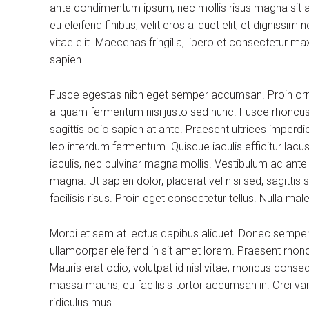
ante condimentum ipsum, nec mollis risus magna sit am
eu eleifend finibus, velit eros aliquet elit, et dignissi
vitae elit. Maecenas fringilla, libero et consectetur m
sapien.
Fusce egestas nibh eget semper accumsan. Proin ornare
aliquam fermentum nisi justo sed nunc. Fusce rhoncus, 
sagittis odio sapien at ante. Praesent ultrices imperdi
leo interdum fermentum. Quisque iaculis efficitur lac
iaculis, nec pulvinar magna mollis. Vestibulum ac ante
magna. Ut sapien dolor, placerat vel nisi sed, sagittis su
facilisis risus. Proin eget consectetur tellus. Nulla m
Morbi et sem at lectus dapibus aliquet. Donec sempe
ullamcorper eleifend in sit amet lorem. Praesent rhon
Mauris erat odio, volutpat id nisl vitae, rhoncus conse
massa mauris, eu facilisis tortor accumsan in. Orci v
ridiculus mus.