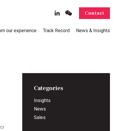
Contact
rom our experience
Track Record
News & Insights
Categories
Insights
News
Sales
ci