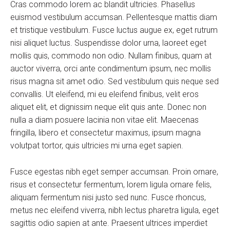
Cras commodo lorem ac blandit ultricies. Phasellus
euismod vestibulum accumsan. Pellentesque mattis diam
et tristique vestibulum. Fusce luctus augue ex, eget rutrum
nisi aliquet luctus. Suspendisse dolor urna, laoreet eget
mollis quis, commodo non odio. Nullam finibus, quam at
auctor viverra, orci ante condimentum ipsum, nec mollis
risus magna sit amet odio. Sed vestibulum quis neque sed
convallis. Ut eleifend, mi eu eleifend finibus, velit eros
aliquet elit, et dignissim neque elit quis ante. Donec non
nulla a diam posuere lacinia non vitae elit. Maecenas
fringilla, libero et consectetur maximus, ipsum magna
volutpat tortor, quis ultricies mi urna eget sapien.
Fusce egestas nibh eget semper accumsan. Proin ornare,
risus et consectetur fermentum, lorem ligula ornare felis,
aliquam fermentum nisi justo sed nunc. Fusce rhoncus,
metus nec eleifend viverra, nibh lectus pharetra ligula, eget
sagittis odio sapien at ante. Praesent ultrices imperdiet