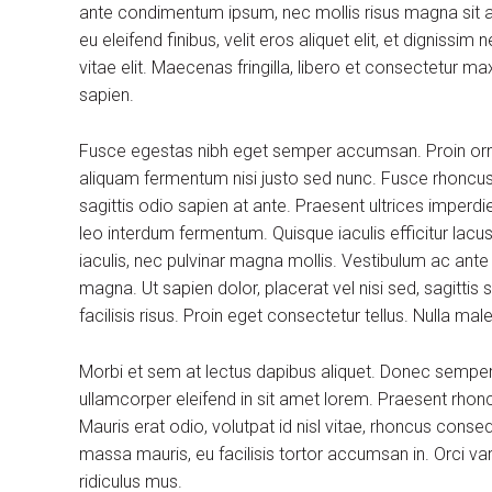
ante condimentum ipsum, nec mollis risus magna sit am
eu eleifend finibus, velit eros aliquet elit, et dignissi
vitae elit. Maecenas fringilla, libero et consectetur m
sapien.
Fusce egestas nibh eget semper accumsan. Proin ornare
aliquam fermentum nisi justo sed nunc. Fusce rhoncus, 
sagittis odio sapien at ante. Praesent ultrices imperdi
leo interdum fermentum. Quisque iaculis efficitur lac
iaculis, nec pulvinar magna mollis. Vestibulum ac ante
magna. Ut sapien dolor, placerat vel nisi sed, sagittis su
facilisis risus. Proin eget consectetur tellus. Nulla m
Morbi et sem at lectus dapibus aliquet. Donec sempe
ullamcorper eleifend in sit amet lorem. Praesent rhon
Mauris erat odio, volutpat id nisl vitae, rhoncus conse
massa mauris, eu facilisis tortor accumsan in. Orci v
ridiculus mus.