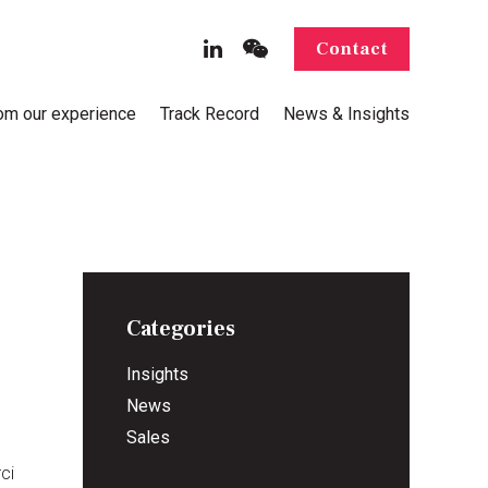
Contact
rom our experience
Track Record
News & Insights
Categories
Insights
News
Sales
ci