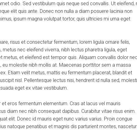
et odio. Sed vestibulum quis neque sed convallis. Ut eleifend, 
m neque elit quis ante. Donec non nulla a diam posuere lacinia non
aximus, ipsum magna volutpat tortor, quis ultricies mi urna eget
, risus et consectetur fermentum, lorem ligula ornare felis,
metus nec eleifend viverra, nibh lectus pharetra ligula, eget
et metus, et eleifend est tempor quis. Aliquam convallis dolor ne
us, eu molestie nibh mollis at. Maecenas porttitor sem a massa
 ex. Etiam velit metus, mattis eu fermentum placerat, blandit et
scipit nisl. Pellentesque lectus nisi, hendrerit id nulla sed, molest
alesuada eget ex vitae vestibulum.
r et eros fermentum elementum. Cras at lacus vel mauris
cus diam nec nibh consequat dapibus. Curabitur vitae risus enim.
quat elit. Donec id mauris eget nunc varius varius. Proin congue
arius natoque penatibus et magnis dis parturient montes, nascetur