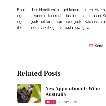
Etiam finibus blandit enim, eget hendrerit lorem viver
egestas. Donec ut lacus at tellus finibus accumsan. S
egestas justo, sit amet commodo justo. Sed ipsum maur
rhoncus nec blandit eget, vehicula nec ligula.
Send
Related Posts
New Appointments Wine
Australia
28 July 2026
News