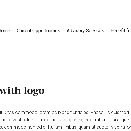
Home
Current Opportunities
Advisory Services
Benefit f
with logo
lit. Cras commodo lorem ac blandit ultricies. Phasellus euismod
tique vestibulum. Fusce luctus augue ex, eget rutrum nisi aliquet
uis, commodo non odio. Nullam finibus, quam at auctor viverra, or