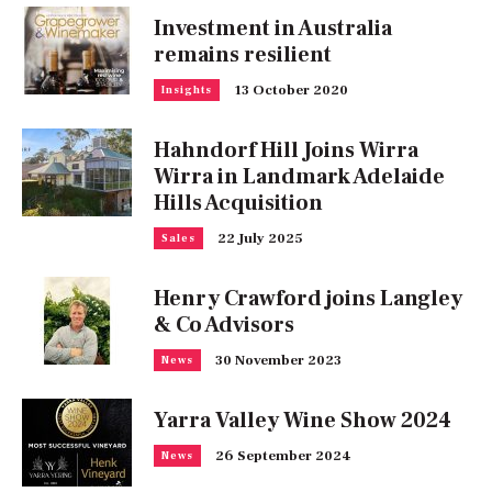
Investment in Australia
remains resilient
13 October 2020
Insights
Hahndorf Hill Joins Wirra
Wirra in Landmark Adelaide
Hills Acquisition
22 July 2025
Sales
Henry Crawford joins Langley
& Co Advisors
30 November 2023
News
Yarra Valley Wine Show 2024
26 September 2024
News