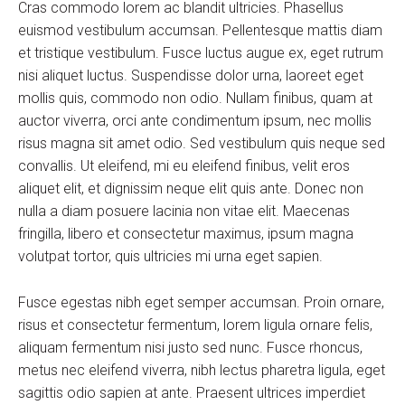
Cras commodo lorem ac blandit ultricies. Phasellus
euismod vestibulum accumsan. Pellentesque mattis diam
et tristique vestibulum. Fusce luctus augue ex, eget rutrum
nisi aliquet luctus. Suspendisse dolor urna, laoreet eget
mollis quis, commodo non odio. Nullam finibus, quam at
auctor viverra, orci ante condimentum ipsum, nec mollis
risus magna sit amet odio. Sed vestibulum quis neque sed
convallis. Ut eleifend, mi eu eleifend finibus, velit eros
aliquet elit, et dignissim neque elit quis ante. Donec non
nulla a diam posuere lacinia non vitae elit. Maecenas
fringilla, libero et consectetur maximus, ipsum magna
volutpat tortor, quis ultricies mi urna eget sapien.
Fusce egestas nibh eget semper accumsan. Proin ornare,
risus et consectetur fermentum, lorem ligula ornare felis,
aliquam fermentum nisi justo sed nunc. Fusce rhoncus,
metus nec eleifend viverra, nibh lectus pharetra ligula, eget
sagittis odio sapien at ante. Praesent ultrices imperdiet