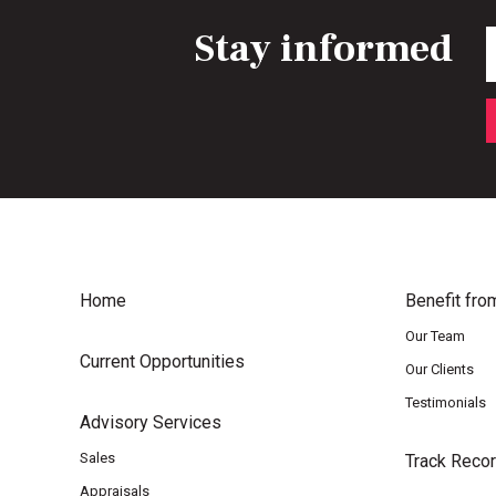
Stay informed
E
Home
Benefit fro
Our Team
Current Opportunities
Our Clients
Testimonials
Advisory Services
Sales
Track Reco
Appraisals