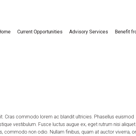
Home
Current Opportunities
Advisory Services
Benefit f
lit. Cras commodo lorem ac blandit ultricies. Phasellus euismod
tique vestibulum. Fusce luctus augue ex, eget rutrum nisi aliquet
uis, commodo non odio. Nullam finibus, quam at auctor viverra, or