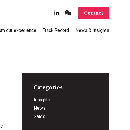
Contact
rom our experience
Track Record
News & Insights
Categories
Insights
News
Sales
ci