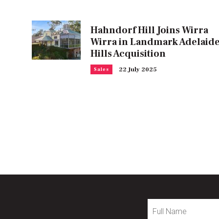
Hahndorf Hill Joins Wirra
Wirra in Landmark Adelaid
Hills Acquisition
22 July 2025
Sales
Full
Name