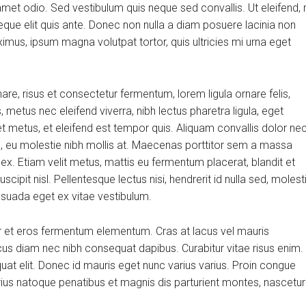
et odio. Sed vestibulum quis neque sed convallis. Ut eleifend, 
m neque elit quis ante. Donec non nulla a diam posuere lacinia non
aximus, ipsum magna volutpat tortor, quis ultricies mi urna eget
, risus et consectetur fermentum, lorem ligula ornare felis,
metus nec eleifend viverra, nibh lectus pharetra ligula, eget
et metus, et eleifend est tempor quis. Aliquam convallis dolor ne
us, eu molestie nibh mollis at. Maecenas porttitor sem a massa
 ex. Etiam velit metus, mattis eu fermentum placerat, blandit et
scipit nisl. Pellentesque lectus nisi, hendrerit id nulla sed, molest
alesuada eget ex vitae vestibulum.
r et eros fermentum elementum. Cras at lacus vel mauris
cus diam nec nibh consequat dapibus. Curabitur vitae risus enim.
quat elit. Donec id mauris eget nunc varius varius. Proin congue
arius natoque penatibus et magnis dis parturient montes, nascetur