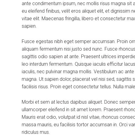
ante condimentum ipsum, nec mollis risus magna sit am
eu eleifend finibus, velit eros aliquet elit, et dignissi
vitae elit. Maecenas fringilla, libero et consectetur m
sapien.
Fusce egestas nibh eget semper accumsan. Proin ornare
aliquam fermentum nisi justo sed nunc. Fusce rhoncus, 
sagittis odio sapien at ante. Praesent ultrices imperdi
leo interdum fermentum. Quisque iaculis efficitur lac
iaculis, nec pulvinar magna mollis. Vestibulum ac ante
magna. Ut sapien dolor, placerat vel nisi sed, sagittis su
facilisis risus. Proin eget consectetur tellus. Nulla m
Morbi et sem at lectus dapibus aliquet. Donec sempe
ullamcorper eleifend in sit amet lorem. Praesent rhon
Mauris erat odio, volutpat id nisl vitae, rhoncus conse
massa mauris, eu facilisis tortor accumsan in. Orci v
ridiculus mus.