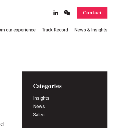
Contact
rom our experience
Track Record
News & Insights
Categories
Insights
News
Sales
ci