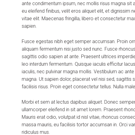
ante condimentum ipsum, nec mollis risus magna sit am
eu eleifend finibus, velit eros aliquet elit, et dignissi
vitae elit. Maecenas fringilla, libero et consectetur m
sapien.
Fusce egestas nibh eget semper accumsan. Proin ornare
aliquam fermentum nisi justo sed nunc. Fusce rhoncus, 
sagittis odio sapien at ante. Praesent ultrices imperdi
leo interdum fermentum. Quisque iaculis efficitur lac
iaculis, nec pulvinar magna mollis. Vestibulum ac ante
magna. Ut sapien dolor, placerat vel nisi sed, sagittis su
facilisis risus. Proin eget consectetur tellus. Nulla m
Morbi et sem at lectus dapibus aliquet. Donec sempe
ullamcorper eleifend in sit amet lorem. Praesent rhon
Mauris erat odio, volutpat id nisl vitae, rhoncus conse
massa mauris, eu facilisis tortor accumsan in. Orci v
ridiculus mus.