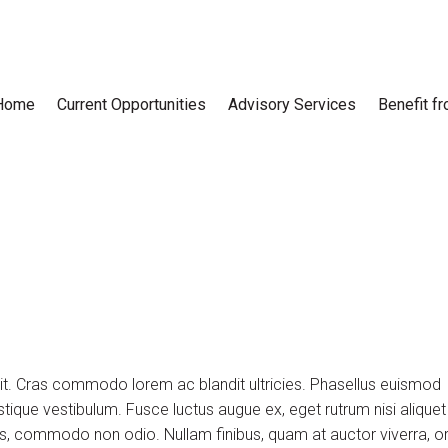
Home
Current Opportunities
Advisory Services
Benefit f
lit. Cras commodo lorem ac blandit ultricies. Phasellus euismod
tique vestibulum. Fusce luctus augue ex, eget rutrum nisi aliquet
uis, commodo non odio. Nullam finibus, quam at auctor viverra, or