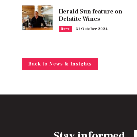
Herald Sun feature on
Delatite Wines
31 October 2024
News
Back to News & Insights
Stay informed
E