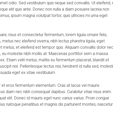
et odio. Sed vestibulum quis neque sed convallis. Ut eleifend, 
m neque elit quis ante. Donec non nulla a diam posuere lacinia non
aximus, ipsum magna volutpat tortor, quis ultricies mi urna eget
, risus et consectetur fermentum, lorem ligula ornare felis,
metus nec eleifend viverra, nibh lectus pharetra ligula, eget
et metus, et eleifend est tempor quis. Aliquam convallis dolor ne
us, eu molestie nibh mollis at. Maecenas porttitor sem a massa
 ex. Etiam velit metus, mattis eu fermentum placerat, blandit et
scipit nisl. Pellentesque lectus nisi, hendrerit id nulla sed, molest
alesuada eget ex vitae vestibulum.
r et eros fermentum elementum. Cras at lacus vel mauris
cus diam nec nibh consequat dapibus. Curabitur vitae risus enim.
quat elit. Donec id mauris eget nunc varius varius. Proin congue
arius natoque penatibus et magnis dis parturient montes, nascetur