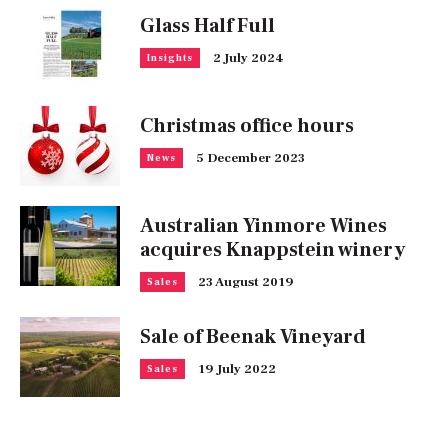
Glass Half Full
2 July 2024
Insights
Christmas office hours
5 December 2023
News
Australian Yinmore Wines
acquires Knappstein winery
23 August 2019
Sales
Sale of Beenak Vineyard
19 July 2022
Sales