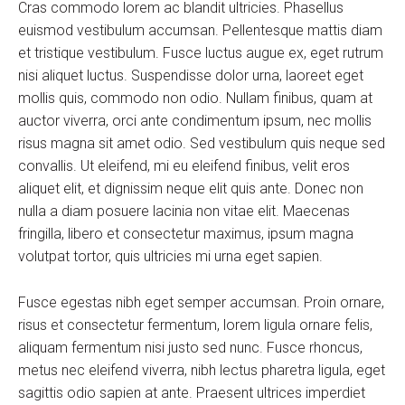
Cras commodo lorem ac blandit ultricies. Phasellus
euismod vestibulum accumsan. Pellentesque mattis diam
et tristique vestibulum. Fusce luctus augue ex, eget rutrum
nisi aliquet luctus. Suspendisse dolor urna, laoreet eget
mollis quis, commodo non odio. Nullam finibus, quam at
auctor viverra, orci ante condimentum ipsum, nec mollis
risus magna sit amet odio. Sed vestibulum quis neque sed
convallis. Ut eleifend, mi eu eleifend finibus, velit eros
aliquet elit, et dignissim neque elit quis ante. Donec non
nulla a diam posuere lacinia non vitae elit. Maecenas
fringilla, libero et consectetur maximus, ipsum magna
volutpat tortor, quis ultricies mi urna eget sapien.
Fusce egestas nibh eget semper accumsan. Proin ornare,
risus et consectetur fermentum, lorem ligula ornare felis,
aliquam fermentum nisi justo sed nunc. Fusce rhoncus,
metus nec eleifend viverra, nibh lectus pharetra ligula, eget
sagittis odio sapien at ante. Praesent ultrices imperdiet