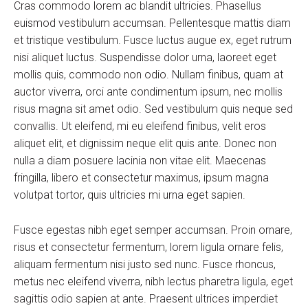
Cras commodo lorem ac blandit ultricies. Phasellus
euismod vestibulum accumsan. Pellentesque mattis diam
et tristique vestibulum. Fusce luctus augue ex, eget rutrum
nisi aliquet luctus. Suspendisse dolor urna, laoreet eget
mollis quis, commodo non odio. Nullam finibus, quam at
auctor viverra, orci ante condimentum ipsum, nec mollis
risus magna sit amet odio. Sed vestibulum quis neque sed
convallis. Ut eleifend, mi eu eleifend finibus, velit eros
aliquet elit, et dignissim neque elit quis ante. Donec non
nulla a diam posuere lacinia non vitae elit. Maecenas
fringilla, libero et consectetur maximus, ipsum magna
volutpat tortor, quis ultricies mi urna eget sapien.
Fusce egestas nibh eget semper accumsan. Proin ornare,
risus et consectetur fermentum, lorem ligula ornare felis,
aliquam fermentum nisi justo sed nunc. Fusce rhoncus,
metus nec eleifend viverra, nibh lectus pharetra ligula, eget
sagittis odio sapien at ante. Praesent ultrices imperdiet