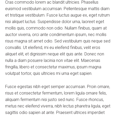
Cras commodo lorem ac blandit ultricies. Phasellus
euismod vestibulum accumsan. Pellentesque mattis diam
et tristique vestibulum. Fusce luctus augue ex, eget rutrum
nisi aliquet luctus. Suspendisse dolor urna, laoreet eget
mollis quis, commodo non odio. Nullam finibus, quam at
auctor viverra, orci ante condimentum ipsum, nec mollis
risus magna sit amet odio. Sed vestibulum quis neque sed
convallis. Ut eleifend, mi eu eleifend finibus, velit eros
aliquet elit, et dignissim neque elit quis ante. Donec non
nulla a diam posuere lacinia non vitae elit. Maecenas
fringilla, libero et consectetur maximus, ipsum magna
volutpat tortor, quis ultricies mi urna eget sapien.
Fusce egestas nibh eget semper accumsan. Proin ornare,
risus et consectetur fermentum, lorem ligula ornare felis,
aliquam fermentum nisi justo sed nunc. Fusce rhoncus,
metus nec eleifend viverra, nibh lectus pharetra ligula, eget
sagittis odio sapien at ante. Praesent ultrices imperdiet