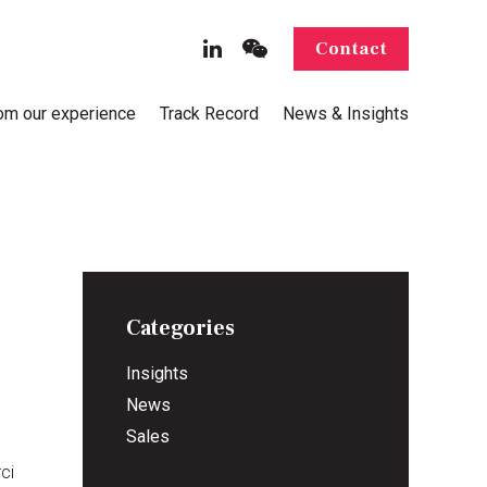
Contact
rom our experience
Track Record
News & Insights
Categories
Insights
News
Sales
ci