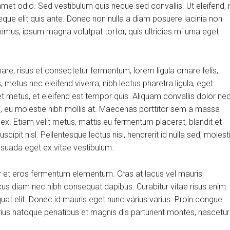
et odio. Sed vestibulum quis neque sed convallis. Ut eleifend, 
m neque elit quis ante. Donec non nulla a diam posuere lacinia non
aximus, ipsum magna volutpat tortor, quis ultricies mi urna eget
, risus et consectetur fermentum, lorem ligula ornare felis,
metus nec eleifend viverra, nibh lectus pharetra ligula, eget
et metus, et eleifend est tempor quis. Aliquam convallis dolor ne
us, eu molestie nibh mollis at. Maecenas porttitor sem a massa
 ex. Etiam velit metus, mattis eu fermentum placerat, blandit et
scipit nisl. Pellentesque lectus nisi, hendrerit id nulla sed, molest
alesuada eget ex vitae vestibulum.
r et eros fermentum elementum. Cras at lacus vel mauris
cus diam nec nibh consequat dapibus. Curabitur vitae risus enim.
quat elit. Donec id mauris eget nunc varius varius. Proin congue
arius natoque penatibus et magnis dis parturient montes, nascetur