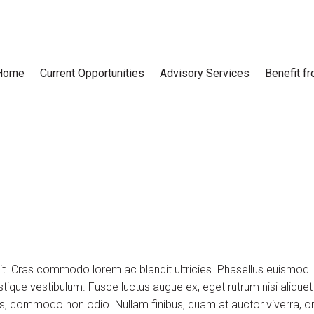
Home
Current Opportunities
Advisory Services
Benefit f
lit. Cras commodo lorem ac blandit ultricies. Phasellus euismod
tique vestibulum. Fusce luctus augue ex, eget rutrum nisi aliquet
uis, commodo non odio. Nullam finibus, quam at auctor viverra, or