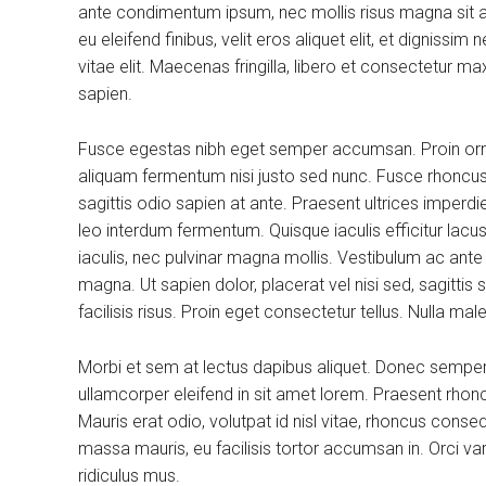
ante condimentum ipsum, nec mollis risus magna sit am
eu eleifend finibus, velit eros aliquet elit, et dignissi
vitae elit. Maecenas fringilla, libero et consectetur m
sapien.
Fusce egestas nibh eget semper accumsan. Proin ornare
aliquam fermentum nisi justo sed nunc. Fusce rhoncus, 
sagittis odio sapien at ante. Praesent ultrices imperdi
leo interdum fermentum. Quisque iaculis efficitur lac
iaculis, nec pulvinar magna mollis. Vestibulum ac ante
magna. Ut sapien dolor, placerat vel nisi sed, sagittis su
facilisis risus. Proin eget consectetur tellus. Nulla m
Morbi et sem at lectus dapibus aliquet. Donec sempe
ullamcorper eleifend in sit amet lorem. Praesent rhon
Mauris erat odio, volutpat id nisl vitae, rhoncus conse
massa mauris, eu facilisis tortor accumsan in. Orci v
ridiculus mus.