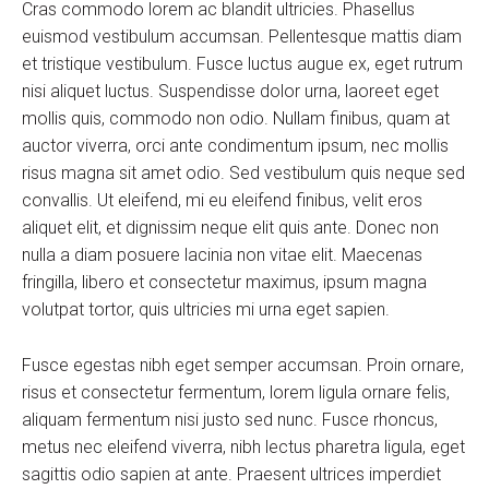
Cras commodo lorem ac blandit ultricies. Phasellus
euismod vestibulum accumsan. Pellentesque mattis diam
et tristique vestibulum. Fusce luctus augue ex, eget rutrum
nisi aliquet luctus. Suspendisse dolor urna, laoreet eget
mollis quis, commodo non odio. Nullam finibus, quam at
auctor viverra, orci ante condimentum ipsum, nec mollis
risus magna sit amet odio. Sed vestibulum quis neque sed
convallis. Ut eleifend, mi eu eleifend finibus, velit eros
aliquet elit, et dignissim neque elit quis ante. Donec non
nulla a diam posuere lacinia non vitae elit. Maecenas
fringilla, libero et consectetur maximus, ipsum magna
volutpat tortor, quis ultricies mi urna eget sapien.
Fusce egestas nibh eget semper accumsan. Proin ornare,
risus et consectetur fermentum, lorem ligula ornare felis,
aliquam fermentum nisi justo sed nunc. Fusce rhoncus,
metus nec eleifend viverra, nibh lectus pharetra ligula, eget
sagittis odio sapien at ante. Praesent ultrices imperdiet