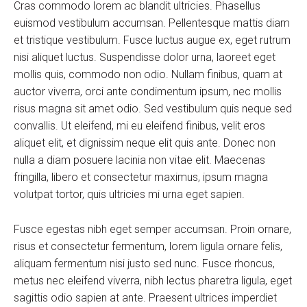
Cras commodo lorem ac blandit ultricies. Phasellus
euismod vestibulum accumsan. Pellentesque mattis diam
et tristique vestibulum. Fusce luctus augue ex, eget rutrum
nisi aliquet luctus. Suspendisse dolor urna, laoreet eget
mollis quis, commodo non odio. Nullam finibus, quam at
auctor viverra, orci ante condimentum ipsum, nec mollis
risus magna sit amet odio. Sed vestibulum quis neque sed
convallis. Ut eleifend, mi eu eleifend finibus, velit eros
aliquet elit, et dignissim neque elit quis ante. Donec non
nulla a diam posuere lacinia non vitae elit. Maecenas
fringilla, libero et consectetur maximus, ipsum magna
volutpat tortor, quis ultricies mi urna eget sapien.
Fusce egestas nibh eget semper accumsan. Proin ornare,
risus et consectetur fermentum, lorem ligula ornare felis,
aliquam fermentum nisi justo sed nunc. Fusce rhoncus,
metus nec eleifend viverra, nibh lectus pharetra ligula, eget
sagittis odio sapien at ante. Praesent ultrices imperdiet