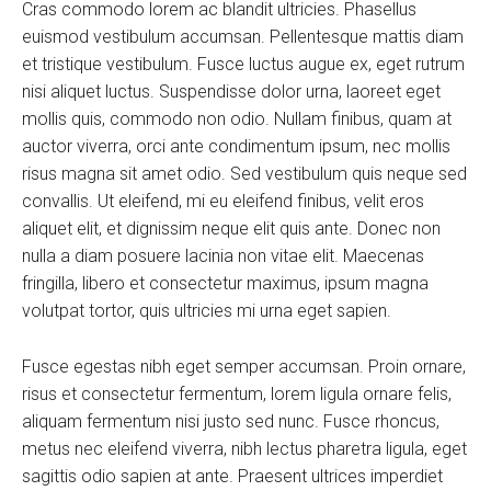
Cras commodo lorem ac blandit ultricies. Phasellus
euismod vestibulum accumsan. Pellentesque mattis diam
et tristique vestibulum. Fusce luctus augue ex, eget rutrum
nisi aliquet luctus. Suspendisse dolor urna, laoreet eget
mollis quis, commodo non odio. Nullam finibus, quam at
auctor viverra, orci ante condimentum ipsum, nec mollis
risus magna sit amet odio. Sed vestibulum quis neque sed
convallis. Ut eleifend, mi eu eleifend finibus, velit eros
aliquet elit, et dignissim neque elit quis ante. Donec non
nulla a diam posuere lacinia non vitae elit. Maecenas
fringilla, libero et consectetur maximus, ipsum magna
volutpat tortor, quis ultricies mi urna eget sapien.
Fusce egestas nibh eget semper accumsan. Proin ornare,
risus et consectetur fermentum, lorem ligula ornare felis,
aliquam fermentum nisi justo sed nunc. Fusce rhoncus,
metus nec eleifend viverra, nibh lectus pharetra ligula, eget
sagittis odio sapien at ante. Praesent ultrices imperdiet