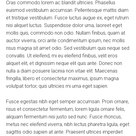
Cras commodo lorem ac blandit ultricies. Phasellus
euismod vestibulum accumsan. Pellentesque mattis diam
et tristique vestibulum. Fusce luctus augue ex, eget rutrum
nisi aliquet luctus. Suspendisse dolor urna, laoreet eget
mollis quis, commodo non odio. Nullam finibus, quam at
auctor viverra, orci ante condimentum ipsum, nec mollis
risus magna sit amet odio. Sed vestibulum quis neque sed
convallis. Ut eleifend, mi eu eleifend finibus, velit eros
aliquet elit, et dignissim neque elit quis ante. Donec non
nulla a diam posuere lacinia non vitae elit. Maecenas
fringilla, libero et consectetur maximus, ipsum magna
volutpat tortor, quis ultricies mi urna eget sapien.
Fusce egestas nibh eget semper accumsan. Proin ornare,
risus et consectetur fermentum, lorem ligula ornare felis,
aliquam fermentum nisi justo sed nunc. Fusce rhoncus,
metus nec eleifend viverra, nibh lectus pharetra ligula, eget
sagittis odio sapien at ante. Praesent ultrices imperdiet