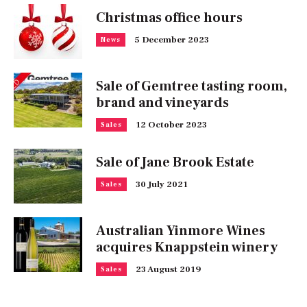
Christmas office hours
5 December 2023
News
Sale of Gemtree tasting room,
brand and vineyards
12 October 2023
Sales
Sale of Jane Brook Estate
30 July 2021
Sales
Australian Yinmore Wines
acquires Knappstein winery
23 August 2019
Sales