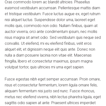
Cras commodo lorem ac blandit ultricies. Phasellus
euismod vestibulum accumsan. Pellentesque mattis diam
et tristique vestibulum. Fusce luctus augue ex, eget rutrum
nisi aliquet luctus. Suspendisse dolor urna, laoreet eget
mollis quis, commodo non odio. Nullam finibus, quam at
auctor viverra, orci ante condimentum ipsum, nec mollis
risus magna sit amet odio. Sed vestibulum quis neque sed
convallis. Ut eleifend, mi eu eleifend finibus, velit eros
aliquet elit, et dignissim neque elit quis ante. Donec non
nulla a diam posuere lacinia non vitae elit. Maecenas
fringilla, libero et consectetur maximus, ipsum magna
volutpat tortor, quis ultricies mi urna eget sapien.
Fusce egestas nibh eget semper accumsan. Proin ornare,
risus et consectetur fermentum, lorem ligula ornare felis,
aliquam fermentum nisi justo sed nunc. Fusce rhoncus,
metus nec eleifend viverra, nibh lectus pharetra ligula, eget
sagittis odio sapien at ante. Praesent ultrices imperdiet