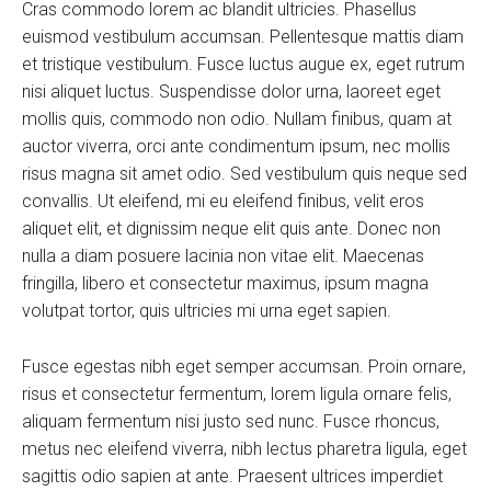
Cras commodo lorem ac blandit ultricies. Phasellus
euismod vestibulum accumsan. Pellentesque mattis diam
et tristique vestibulum. Fusce luctus augue ex, eget rutrum
nisi aliquet luctus. Suspendisse dolor urna, laoreet eget
mollis quis, commodo non odio. Nullam finibus, quam at
auctor viverra, orci ante condimentum ipsum, nec mollis
risus magna sit amet odio. Sed vestibulum quis neque sed
convallis. Ut eleifend, mi eu eleifend finibus, velit eros
aliquet elit, et dignissim neque elit quis ante. Donec non
nulla a diam posuere lacinia non vitae elit. Maecenas
fringilla, libero et consectetur maximus, ipsum magna
volutpat tortor, quis ultricies mi urna eget sapien.
Fusce egestas nibh eget semper accumsan. Proin ornare,
risus et consectetur fermentum, lorem ligula ornare felis,
aliquam fermentum nisi justo sed nunc. Fusce rhoncus,
metus nec eleifend viverra, nibh lectus pharetra ligula, eget
sagittis odio sapien at ante. Praesent ultrices imperdiet