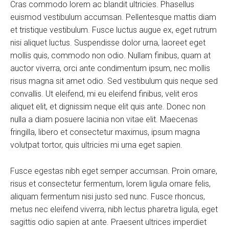
Cras commodo lorem ac blandit ultricies. Phasellus
euismod vestibulum accumsan. Pellentesque mattis diam
et tristique vestibulum. Fusce luctus augue ex, eget rutrum
nisi aliquet luctus. Suspendisse dolor urna, laoreet eget
mollis quis, commodo non odio. Nullam finibus, quam at
auctor viverra, orci ante condimentum ipsum, nec mollis
risus magna sit amet odio. Sed vestibulum quis neque sed
convallis. Ut eleifend, mi eu eleifend finibus, velit eros
aliquet elit, et dignissim neque elit quis ante. Donec non
nulla a diam posuere lacinia non vitae elit. Maecenas
fringilla, libero et consectetur maximus, ipsum magna
volutpat tortor, quis ultricies mi urna eget sapien.
Fusce egestas nibh eget semper accumsan. Proin ornare,
risus et consectetur fermentum, lorem ligula ornare felis,
aliquam fermentum nisi justo sed nunc. Fusce rhoncus,
metus nec eleifend viverra, nibh lectus pharetra ligula, eget
sagittis odio sapien at ante. Praesent ultrices imperdiet