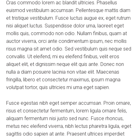
Cras commodo lorem ac blandit ultricies. Phasellus
euismod vestibulum accumsan. Pellentesque mattis diam
et tristique vestibulum. Fusce luctus augue ex, eget rutrum
nisi aliquet luctus. Suspendisse dolor urna, laoreet eget
mollis quis, commodo non odio. Nullam finibus, quam at
auctor viverra, orci ante condimentum ipsum, nec mollis
risus magna sit amet odio. Sed vestibulum quis neque sed
convallis. Ut eleifend, mi eu eleifend finibus, velit eros
aliquet elit, et dignissim neque elit quis ante. Donec non
nulla a diam posuere lacinia non vitae elit. Maecenas
fringilla, libero et consectetur maximus, ipsum magna
volutpat tortor, quis ultricies mi urna eget sapien.
Fusce egestas nibh eget semper accumsan. Proin ornare,
risus et consectetur fermentum, lorem ligula ornare felis,
aliquam fermentum nisi justo sed nunc. Fusce rhoncus,
metus nec eleifend viverra, nibh lectus pharetra ligula, eget
sagittis odio sapien at ante. Praesent ultrices imperdiet