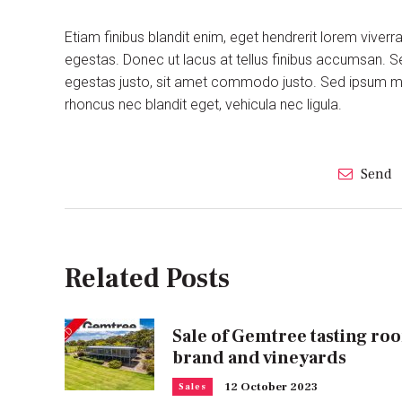
Etiam finibus blandit enim, eget hendrerit lorem viver
egestas. Donec ut lacus at tellus finibus accumsan. S
egestas justo, sit amet commodo justo. Sed ipsum maur
rhoncus nec blandit eget, vehicula nec ligula.
Send
Related Posts
Sale of Gemtree tasting ro
brand and vineyards
12 October 2023
Sales