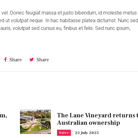
ra vel. Donec feugiat massa et justo bibendum, id molestie metus
ed ut volutpat neque. In hac habitasse platea dictumst. Nunc se
is, volutpat sed cursus eu, finibus et felis. Sed nunc ipsum,
Share
Share
om,
The Lane Vineyard returns 
Australian ownership
22 July 2025
Sales