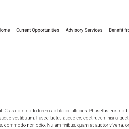
Home
Current Opportunities
Advisory Services
Benefit f
lit. Cras commodo lorem ac blandit ultricies. Phasellus euismod
tique vestibulum. Fusce luctus augue ex, eget rutrum nisi aliquet
uis, commodo non odio. Nullam finibus, quam at auctor viverra, or