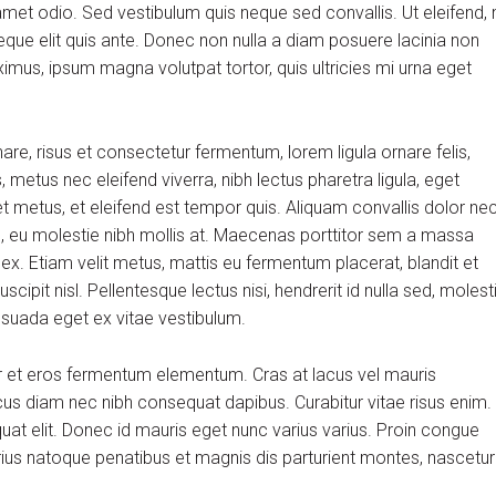
et odio. Sed vestibulum quis neque sed convallis. Ut eleifend, 
m neque elit quis ante. Donec non nulla a diam posuere lacinia non
aximus, ipsum magna volutpat tortor, quis ultricies mi urna eget
, risus et consectetur fermentum, lorem ligula ornare felis,
metus nec eleifend viverra, nibh lectus pharetra ligula, eget
et metus, et eleifend est tempor quis. Aliquam convallis dolor ne
us, eu molestie nibh mollis at. Maecenas porttitor sem a massa
 ex. Etiam velit metus, mattis eu fermentum placerat, blandit et
scipit nisl. Pellentesque lectus nisi, hendrerit id nulla sed, molest
alesuada eget ex vitae vestibulum.
r et eros fermentum elementum. Cras at lacus vel mauris
cus diam nec nibh consequat dapibus. Curabitur vitae risus enim.
quat elit. Donec id mauris eget nunc varius varius. Proin congue
arius natoque penatibus et magnis dis parturient montes, nascetur