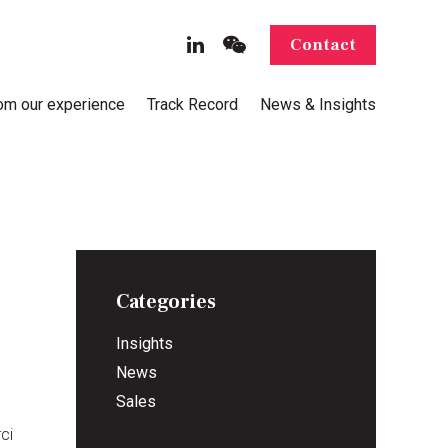
Contact
rom our experience
Track Record
News & Insights
Categories
Insights
News
Sales
ci