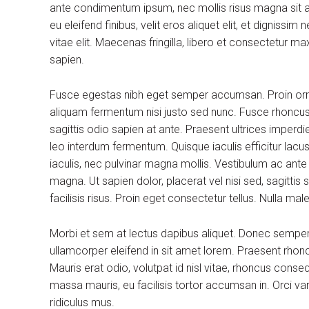
ante condimentum ipsum, nec mollis risus magna sit am
eu eleifend finibus, velit eros aliquet elit, et dignissi
vitae elit. Maecenas fringilla, libero et consectetur m
sapien.
Fusce egestas nibh eget semper accumsan. Proin ornare
aliquam fermentum nisi justo sed nunc. Fusce rhoncus, 
sagittis odio sapien at ante. Praesent ultrices imperdi
leo interdum fermentum. Quisque iaculis efficitur lac
iaculis, nec pulvinar magna mollis. Vestibulum ac ante
magna. Ut sapien dolor, placerat vel nisi sed, sagittis su
facilisis risus. Proin eget consectetur tellus. Nulla m
Morbi et sem at lectus dapibus aliquet. Donec sempe
ullamcorper eleifend in sit amet lorem. Praesent rhon
Mauris erat odio, volutpat id nisl vitae, rhoncus conse
massa mauris, eu facilisis tortor accumsan in. Orci v
ridiculus mus.