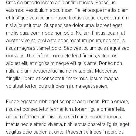
Cras commodo lorem ac blandit ultricies. Phasellus
euismod vestibulum accumsan. Pellentesque mattis diam
et tristique vestibulum. Fusce luctus augue ex, eget rutrum
nisi aliquet luctus. Suspendisse dolor urna, laoreet eget
mollis quis, commodo non odio. Nullam finibus, quam at
auctor viverra, orci ante condimentum ipsum, nec mollis
risus magna sit amet odio. Sed vestibulum quis neque sed
convallis. Ut eleifend, mi eu eleifend finibus, velit eros
aliquet elit, et dignissim neque elit quis ante. Donec non
nulla a diam posuere lacinia non vitae elit. Maecenas
fringilla, libero et consectetur maximus, ipsum magna
volutpat tortor, quis ultricies mi urna eget sapien.
Fusce egestas nibh eget semper accumsan. Proin ornare,
risus et consectetur fermentum, lorem ligula ornare felis,
aliquam fermentum nisi justo sed nunc. Fusce rhoncus,
metus nec eleifend viverra, nibh lectus pharetra ligula, eget
sagittis odio sapien at ante. Praesent ultrices imperdiet