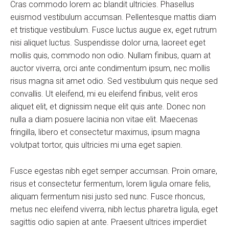
Cras commodo lorem ac blandit ultricies. Phasellus
euismod vestibulum accumsan. Pellentesque mattis diam
et tristique vestibulum. Fusce luctus augue ex, eget rutrum
nisi aliquet luctus. Suspendisse dolor urna, laoreet eget
mollis quis, commodo non odio. Nullam finibus, quam at
auctor viverra, orci ante condimentum ipsum, nec mollis
risus magna sit amet odio. Sed vestibulum quis neque sed
convallis. Ut eleifend, mi eu eleifend finibus, velit eros
aliquet elit, et dignissim neque elit quis ante. Donec non
nulla a diam posuere lacinia non vitae elit. Maecenas
fringilla, libero et consectetur maximus, ipsum magna
volutpat tortor, quis ultricies mi urna eget sapien.
Fusce egestas nibh eget semper accumsan. Proin ornare,
risus et consectetur fermentum, lorem ligula ornare felis,
aliquam fermentum nisi justo sed nunc. Fusce rhoncus,
metus nec eleifend viverra, nibh lectus pharetra ligula, eget
sagittis odio sapien at ante. Praesent ultrices imperdiet