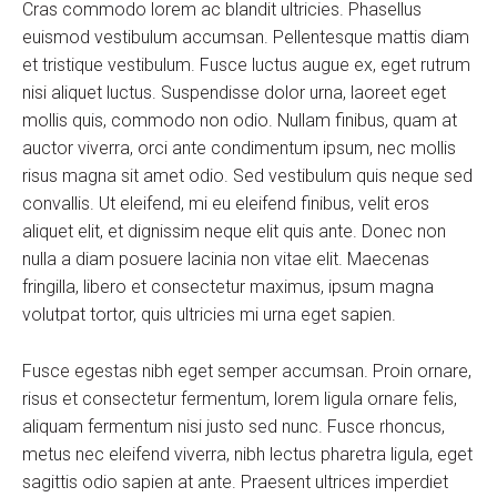
Cras commodo lorem ac blandit ultricies. Phasellus
euismod vestibulum accumsan. Pellentesque mattis diam
et tristique vestibulum. Fusce luctus augue ex, eget rutrum
nisi aliquet luctus. Suspendisse dolor urna, laoreet eget
mollis quis, commodo non odio. Nullam finibus, quam at
auctor viverra, orci ante condimentum ipsum, nec mollis
risus magna sit amet odio. Sed vestibulum quis neque sed
convallis. Ut eleifend, mi eu eleifend finibus, velit eros
aliquet elit, et dignissim neque elit quis ante. Donec non
nulla a diam posuere lacinia non vitae elit. Maecenas
fringilla, libero et consectetur maximus, ipsum magna
volutpat tortor, quis ultricies mi urna eget sapien.
Fusce egestas nibh eget semper accumsan. Proin ornare,
risus et consectetur fermentum, lorem ligula ornare felis,
aliquam fermentum nisi justo sed nunc. Fusce rhoncus,
metus nec eleifend viverra, nibh lectus pharetra ligula, eget
sagittis odio sapien at ante. Praesent ultrices imperdiet