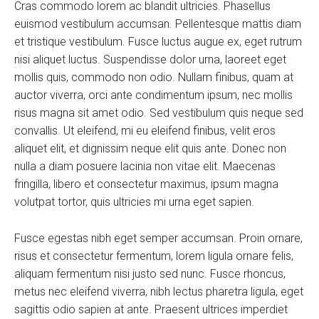
Cras commodo lorem ac blandit ultricies. Phasellus
euismod vestibulum accumsan. Pellentesque mattis diam
et tristique vestibulum. Fusce luctus augue ex, eget rutrum
nisi aliquet luctus. Suspendisse dolor urna, laoreet eget
mollis quis, commodo non odio. Nullam finibus, quam at
auctor viverra, orci ante condimentum ipsum, nec mollis
risus magna sit amet odio. Sed vestibulum quis neque sed
convallis. Ut eleifend, mi eu eleifend finibus, velit eros
aliquet elit, et dignissim neque elit quis ante. Donec non
nulla a diam posuere lacinia non vitae elit. Maecenas
fringilla, libero et consectetur maximus, ipsum magna
volutpat tortor, quis ultricies mi urna eget sapien.
Fusce egestas nibh eget semper accumsan. Proin ornare,
risus et consectetur fermentum, lorem ligula ornare felis,
aliquam fermentum nisi justo sed nunc. Fusce rhoncus,
metus nec eleifend viverra, nibh lectus pharetra ligula, eget
sagittis odio sapien at ante. Praesent ultrices imperdiet