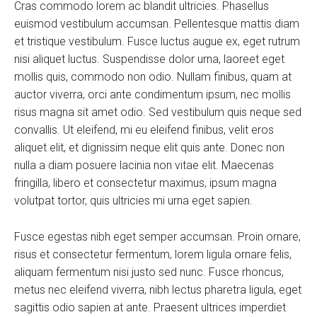
Cras commodo lorem ac blandit ultricies. Phasellus
euismod vestibulum accumsan. Pellentesque mattis diam
et tristique vestibulum. Fusce luctus augue ex, eget rutrum
nisi aliquet luctus. Suspendisse dolor urna, laoreet eget
mollis quis, commodo non odio. Nullam finibus, quam at
auctor viverra, orci ante condimentum ipsum, nec mollis
risus magna sit amet odio. Sed vestibulum quis neque sed
convallis. Ut eleifend, mi eu eleifend finibus, velit eros
aliquet elit, et dignissim neque elit quis ante. Donec non
nulla a diam posuere lacinia non vitae elit. Maecenas
fringilla, libero et consectetur maximus, ipsum magna
volutpat tortor, quis ultricies mi urna eget sapien.
Fusce egestas nibh eget semper accumsan. Proin ornare,
risus et consectetur fermentum, lorem ligula ornare felis,
aliquam fermentum nisi justo sed nunc. Fusce rhoncus,
metus nec eleifend viverra, nibh lectus pharetra ligula, eget
sagittis odio sapien at ante. Praesent ultrices imperdiet