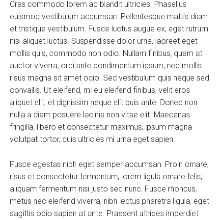
Cras commodo lorem ac blandit ultricies. Phasellus
euismod vestibulum accumsan. Pellentesque mattis diam
et tristique vestibulum. Fusce luctus augue ex, eget rutrum
nisi aliquet luctus. Suspendisse dolor urna, laoreet eget
mollis quis, commodo non odio. Nullam finibus, quam at
auctor viverra, orci ante condimentum ipsum, nec mollis
risus magna sit amet odio. Sed vestibulum quis neque sed
convallis. Ut eleifend, mi eu eleifend finibus, velit eros
aliquet elit, et dignissim neque elit quis ante. Donec non
nulla a diam posuere lacinia non vitae elit. Maecenas
fringilla, libero et consectetur maximus, ipsum magna
volutpat tortor, quis ultricies mi urna eget sapien.
Fusce egestas nibh eget semper accumsan. Proin ornare,
risus et consectetur fermentum, lorem ligula ornare felis,
aliquam fermentum nisi justo sed nunc. Fusce rhoncus,
metus nec eleifend viverra, nibh lectus pharetra ligula, eget
sagittis odio sapien at ante. Praesent ultrices imperdiet