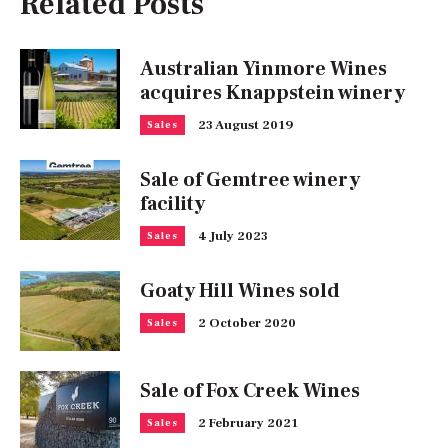
Related Posts
Australian Yinmore Wines
acquires Knappstein winery
23 August 2019
Sales
Sale of Gemtree winery
facility
4 July 2023
Sales
Goaty Hill Wines sold
2 October 2020
Sales
Sale of Fox Creek Wines
2 February 2021
Sales