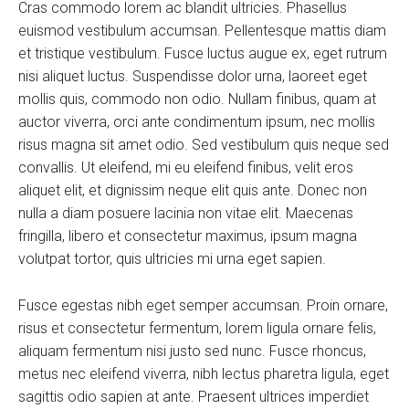
Cras commodo lorem ac blandit ultricies. Phasellus
euismod vestibulum accumsan. Pellentesque mattis diam
et tristique vestibulum. Fusce luctus augue ex, eget rutrum
nisi aliquet luctus. Suspendisse dolor urna, laoreet eget
mollis quis, commodo non odio. Nullam finibus, quam at
auctor viverra, orci ante condimentum ipsum, nec mollis
risus magna sit amet odio. Sed vestibulum quis neque sed
convallis. Ut eleifend, mi eu eleifend finibus, velit eros
aliquet elit, et dignissim neque elit quis ante. Donec non
nulla a diam posuere lacinia non vitae elit. Maecenas
fringilla, libero et consectetur maximus, ipsum magna
volutpat tortor, quis ultricies mi urna eget sapien.
Fusce egestas nibh eget semper accumsan. Proin ornare,
risus et consectetur fermentum, lorem ligula ornare felis,
aliquam fermentum nisi justo sed nunc. Fusce rhoncus,
metus nec eleifend viverra, nibh lectus pharetra ligula, eget
sagittis odio sapien at ante. Praesent ultrices imperdiet