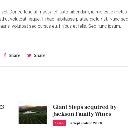
ra vel. Donec feugiat massa et justo bibendum, id molestie metus
ed ut volutpat neque. In hac habitasse platea dictumst. Nunc se
is, volutpat sed cursus eu, finibus et felis. Sed nunc ipsum,
Share
Share
23
Giant Steps acquired by
Jackson Family Wines
8 September 2020
Sales