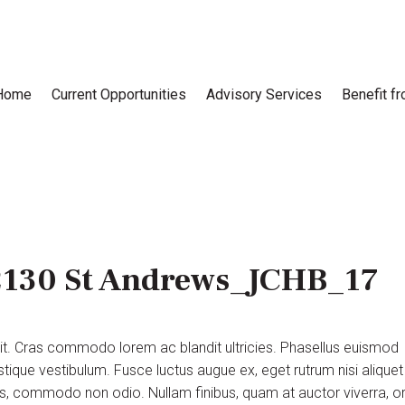
Home
Current Opportunities
Advisory Services
Benefit f
2130 St Andrews_JCHB_17
lit. Cras commodo lorem ac blandit ultricies. Phasellus euismod
tique vestibulum. Fusce luctus augue ex, eget rutrum nisi aliquet
uis, commodo non odio. Nullam finibus, quam at auctor viverra, or