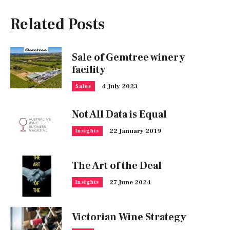
Related Posts
Sale of Gemtree winery
facility
4 July 2023
Sales
Not All Data is Equal
22 January 2019
Insights
The Art of the Deal
27 June 2024
Insights
Victorian Wine Strategy