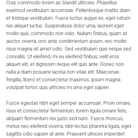
Cras commodo lorem ac blandit ultricies. Phasellus
euismod vestibulum accumsan. Pellentesque mattis diam
et tristique vestibulum. Fusce luctus augue ex, eget rutrum
nisi aliquet luctus. Suspendisse dolor urna, laoreet eget
mollis quis, commodo non odio. Nullam finibus, quam at
auctor viverra, orci ante condimentum ipsum, nec mollis
risus magna sit amet odio. Sed vestibulum quis neque sed
convallis. Ut eleifend, mi eu eleifend finibus, velit eros
aliquet elit, et dignissim neque elit quis ante. Donec non
nulla a diam posuere lacinia non vitae elit. Maecenas
fringilla, libero et consectetur maximus, ipsum magna
volutpat tortor, quis ultricies mi urna eget sapien.
Fusce egestas nibh eget semper accumsan. Proin ornare,
risus et consectetur fermentum, lorem ligula ornare felis,
aliquam fermentum nisi justo sed nunc. Fusce rhoncus,
metus nec eleifend viverra, nibh lectus pharetra ligula, eget
sagittis odio sapien at ante. Praesent ultrices imperdiet