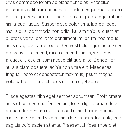
Cras commodo lorem ac blandit ultricies. Phasellus
euismod vestibulum accumsan. Pellentesque mattis diam
et tristique vestibulum. Fusce luctus augue ex, eget rutrum
nisi aliquet luctus. Suspendisse dolor urna, laoreet eget
mollis quis, commodo non odio. Nullam finibus, quam at
auctor viverra, orci ante condimentum ipsum, nec mollis
risus magna sit amet odio. Sed vestibulum quis neque sed
convallis. Ut eleifend, mi eu eleifend finibus, velit eros
aliquet elit, et dignissim neque elit quis ante. Donec non
nulla a diam posuere lacinia non vitae elit. Maecenas
fringilla, libero et consectetur maximus, ipsum magna
volutpat tortor, quis ultricies mi urna eget sapien.
Fusce egestas nibh eget semper accumsan. Proin ornare,
risus et consectetur fermentum, lorem ligula ornare felis,
aliquam fermentum nisi justo sed nunc. Fusce rhoncus,
metus nec eleifend viverra, nibh lectus pharetra ligula, eget
sagittis odio sapien at ante. Praesent ultrices imperdiet