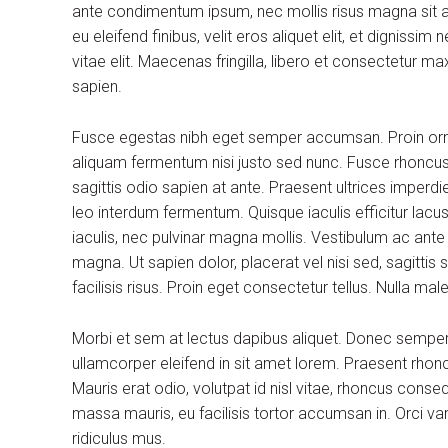
ante condimentum ipsum, nec mollis risus magna sit am
eu eleifend finibus, velit eros aliquet elit, et dignissi
vitae elit. Maecenas fringilla, libero et consectetur m
sapien.
Fusce egestas nibh eget semper accumsan. Proin ornare
aliquam fermentum nisi justo sed nunc. Fusce rhoncus, 
sagittis odio sapien at ante. Praesent ultrices imperdi
leo interdum fermentum. Quisque iaculis efficitur lac
iaculis, nec pulvinar magna mollis. Vestibulum ac ante
magna. Ut sapien dolor, placerat vel nisi sed, sagittis su
facilisis risus. Proin eget consectetur tellus. Nulla m
Morbi et sem at lectus dapibus aliquet. Donec sempe
ullamcorper eleifend in sit amet lorem. Praesent rhon
Mauris erat odio, volutpat id nisl vitae, rhoncus conse
massa mauris, eu facilisis tortor accumsan in. Orci v
ridiculus mus.