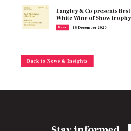
Langley & Co presents Best
White Wine of Show trophy
18 December 2020
News
Back to News & Insights
Stay informed
E