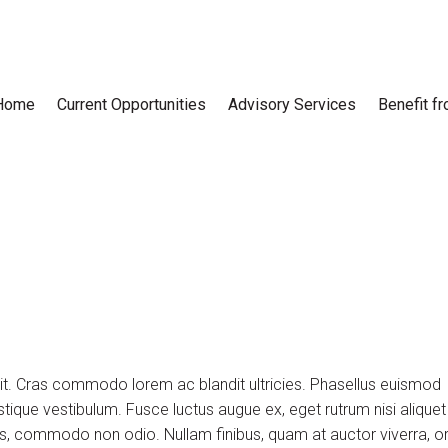
Home
Current Opportunities
Advisory Services
Benefit f
lit. Cras commodo lorem ac blandit ultricies. Phasellus euismod
tique vestibulum. Fusce luctus augue ex, eget rutrum nisi aliquet
uis, commodo non odio. Nullam finibus, quam at auctor viverra, or