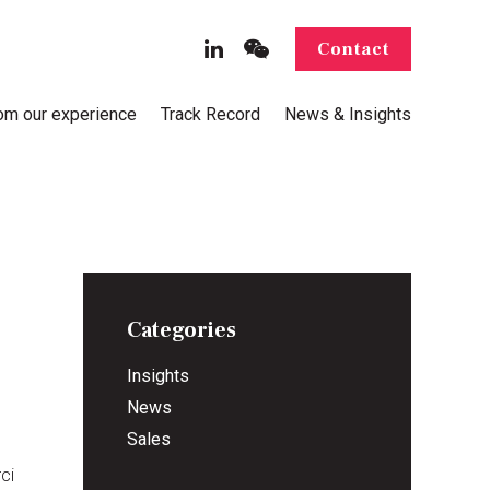
Contact
rom our experience
Track Record
News & Insights
Categories
Insights
News
Sales
ci