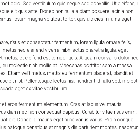
et odio. Sed vestibulum quis neque sed convallis. Ut eleifend, 
m neque elit quis ante. Donec non nulla a diam posuere lacinia non
aximus, ipsum magna volutpat tortor, quis ultricies mi urna eget
, risus et consectetur fermentum, lorem ligula ornare felis,
metus nec eleifend viverra, nibh lectus pharetra ligula, eget
et metus, et eleifend est tempor quis. Aliquam convallis dolor ne
us, eu molestie nibh mollis at. Maecenas porttitor sem a massa
 ex. Etiam velit metus, mattis eu fermentum placerat, blandit et
scipit nisl. Pellentesque lectus nisi, hendrerit id nulla sed, molest
alesuada eget ex vitae vestibulum.
r et eros fermentum elementum. Cras at lacus vel mauris
cus diam nec nibh consequat dapibus. Curabitur vitae risus enim.
quat elit. Donec id mauris eget nunc varius varius. Proin congue
arius natoque penatibus et magnis dis parturient montes, nascetur