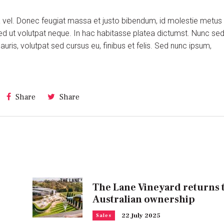
ra vel. Donec feugiat massa et justo bibendum, id molestie metus
ed ut volutpat neque. In hac habitasse platea dictumst. Nunc se
is, volutpat sed cursus eu, finibus et felis. Sed nunc ipsum,
Share
Share
The Lane Vineyard returns 
Australian ownership
22 July 2025
Sales