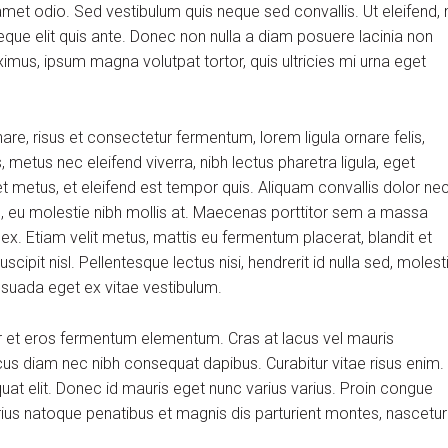
et odio. Sed vestibulum quis neque sed convallis. Ut eleifend, 
m neque elit quis ante. Donec non nulla a diam posuere lacinia non
aximus, ipsum magna volutpat tortor, quis ultricies mi urna eget
, risus et consectetur fermentum, lorem ligula ornare felis,
metus nec eleifend viverra, nibh lectus pharetra ligula, eget
et metus, et eleifend est tempor quis. Aliquam convallis dolor ne
us, eu molestie nibh mollis at. Maecenas porttitor sem a massa
 ex. Etiam velit metus, mattis eu fermentum placerat, blandit et
scipit nisl. Pellentesque lectus nisi, hendrerit id nulla sed, molest
alesuada eget ex vitae vestibulum.
r et eros fermentum elementum. Cras at lacus vel mauris
cus diam nec nibh consequat dapibus. Curabitur vitae risus enim.
quat elit. Donec id mauris eget nunc varius varius. Proin congue
arius natoque penatibus et magnis dis parturient montes, nascetur