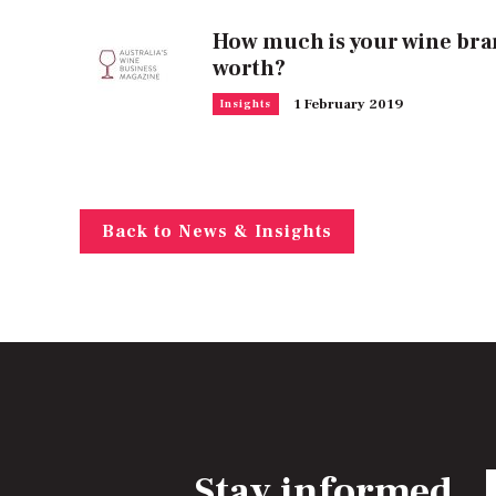
How much is your wine br
worth?
1 February 2019
Insights
Back to News & Insights
Stay informed
E