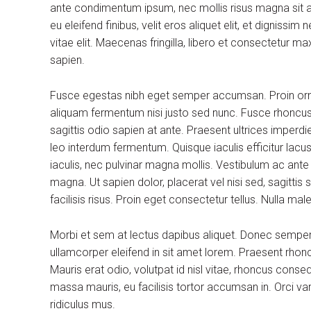
ante condimentum ipsum, nec mollis risus magna sit am
eu eleifend finibus, velit eros aliquet elit, et dignissi
vitae elit. Maecenas fringilla, libero et consectetur m
sapien.
Fusce egestas nibh eget semper accumsan. Proin ornare
aliquam fermentum nisi justo sed nunc. Fusce rhoncus, 
sagittis odio sapien at ante. Praesent ultrices imperdi
leo interdum fermentum. Quisque iaculis efficitur lac
iaculis, nec pulvinar magna mollis. Vestibulum ac ante
magna. Ut sapien dolor, placerat vel nisi sed, sagittis su
facilisis risus. Proin eget consectetur tellus. Nulla m
Morbi et sem at lectus dapibus aliquet. Donec sempe
ullamcorper eleifend in sit amet lorem. Praesent rhon
Mauris erat odio, volutpat id nisl vitae, rhoncus conse
massa mauris, eu facilisis tortor accumsan in. Orci v
ridiculus mus.