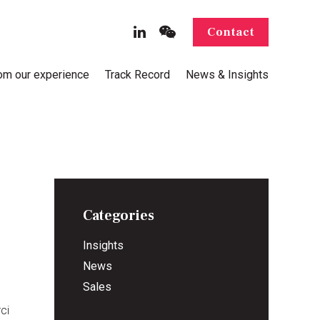
Contact
rom our experience
Track Record
News & Insights
Categories
Insights
News
Sales
ci