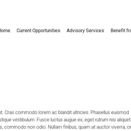
Home
Current Opportunities
Advisory Services
Benefit f
lit. Cras commodo lorem ac blandit ultricies. Phasellus euismod
tique vestibulum. Fusce luctus augue ex, eget rutrum nisi aliquet
uis, commodo non odio. Nullam finibus, quam at auctor viverra, or