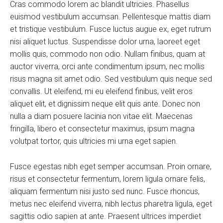
Cras commodo lorem ac blandit ultricies. Phasellus
euismod vestibulum accumsan. Pellentesque mattis diam
et tristique vestibulum. Fusce luctus augue ex, eget rutrum
nisi aliquet luctus. Suspendisse dolor urna, laoreet eget
mollis quis, commodo non odio. Nullam finibus, quam at
auctor viverra, orci ante condimentum ipsum, nec mollis
risus magna sit amet odio. Sed vestibulum quis neque sed
convallis. Ut eleifend, mi eu eleifend finibus, velit eros
aliquet elit, et dignissim neque elit quis ante. Donec non
nulla a diam posuere lacinia non vitae elit. Maecenas
fringilla, libero et consectetur maximus, ipsum magna
volutpat tortor, quis ultricies mi urna eget sapien.
Fusce egestas nibh eget semper accumsan. Proin ornare,
risus et consectetur fermentum, lorem ligula ornare felis,
aliquam fermentum nisi justo sed nunc. Fusce rhoncus,
metus nec eleifend viverra, nibh lectus pharetra ligula, eget
sagittis odio sapien at ante. Praesent ultrices imperdiet