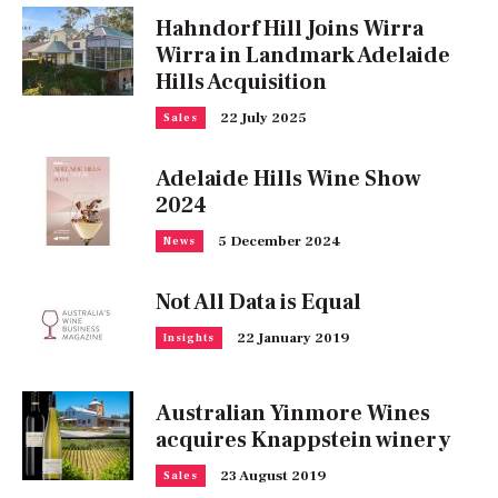
Hahndorf Hill Joins Wirra
Wirra in Landmark Adelaide
Hills Acquisition
22 July 2025
Sales
Adelaide Hills Wine Show
2024
5 December 2024
News
Not All Data is Equal
22 January 2019
Insights
Australian Yinmore Wines
acquires Knappstein winery
23 August 2019
Sales