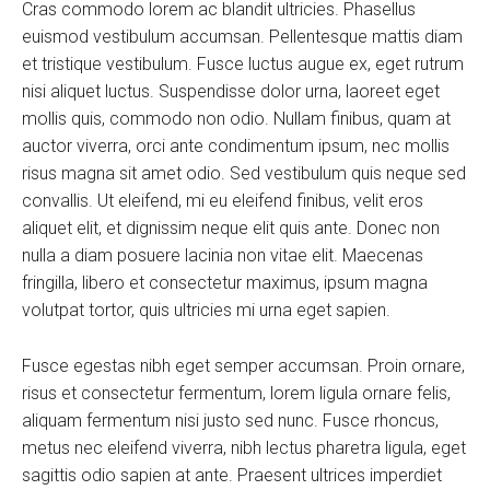
Cras commodo lorem ac blandit ultricies. Phasellus
euismod vestibulum accumsan. Pellentesque mattis diam
et tristique vestibulum. Fusce luctus augue ex, eget rutrum
nisi aliquet luctus. Suspendisse dolor urna, laoreet eget
mollis quis, commodo non odio. Nullam finibus, quam at
auctor viverra, orci ante condimentum ipsum, nec mollis
risus magna sit amet odio. Sed vestibulum quis neque sed
convallis. Ut eleifend, mi eu eleifend finibus, velit eros
aliquet elit, et dignissim neque elit quis ante. Donec non
nulla a diam posuere lacinia non vitae elit. Maecenas
fringilla, libero et consectetur maximus, ipsum magna
volutpat tortor, quis ultricies mi urna eget sapien.
Fusce egestas nibh eget semper accumsan. Proin ornare,
risus et consectetur fermentum, lorem ligula ornare felis,
aliquam fermentum nisi justo sed nunc. Fusce rhoncus,
metus nec eleifend viverra, nibh lectus pharetra ligula, eget
sagittis odio sapien at ante. Praesent ultrices imperdiet