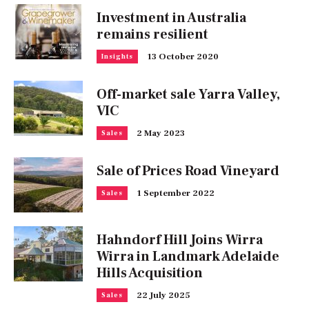
Investment in Australia
remains resilient
13 October 2020
Insights
Off-market sale Yarra Valley,
VIC
2 May 2023
Sales
Sale of Prices Road Vineyard
1 September 2022
Sales
Hahndorf Hill Joins Wirra
Wirra in Landmark Adelaide
Hills Acquisition
22 July 2025
Sales