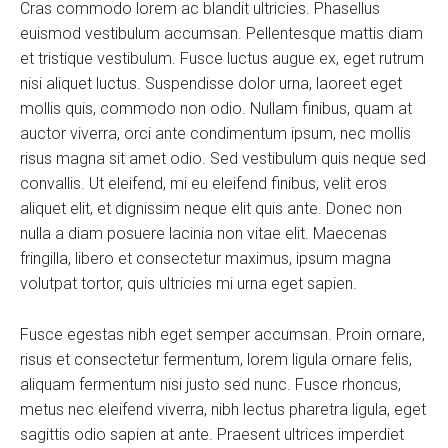
Cras commodo lorem ac blandit ultricies. Phasellus
euismod vestibulum accumsan. Pellentesque mattis diam
et tristique vestibulum. Fusce luctus augue ex, eget rutrum
nisi aliquet luctus. Suspendisse dolor urna, laoreet eget
mollis quis, commodo non odio. Nullam finibus, quam at
auctor viverra, orci ante condimentum ipsum, nec mollis
risus magna sit amet odio. Sed vestibulum quis neque sed
convallis. Ut eleifend, mi eu eleifend finibus, velit eros
aliquet elit, et dignissim neque elit quis ante. Donec non
nulla a diam posuere lacinia non vitae elit. Maecenas
fringilla, libero et consectetur maximus, ipsum magna
volutpat tortor, quis ultricies mi urna eget sapien.
Fusce egestas nibh eget semper accumsan. Proin ornare,
risus et consectetur fermentum, lorem ligula ornare felis,
aliquam fermentum nisi justo sed nunc. Fusce rhoncus,
metus nec eleifend viverra, nibh lectus pharetra ligula, eget
sagittis odio sapien at ante. Praesent ultrices imperdiet