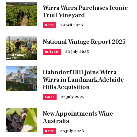
Wirra Wirra Purchases Iconic
Trott Vineyard
1 April 2026
News
National Vintage Report 2025
22 July 2025
Insights
Hahndorf Hill Joins Wirra
Wirra in Landmark Adelaide
Hills Acquisition
22 July 2025
Sales
New Appointments Wine
Australia
28 July 2026
News